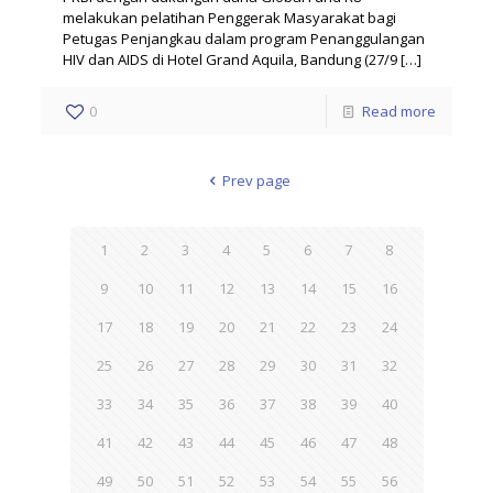
melakukan pelatihan Penggerak Masyarakat bagi
Petugas Penjangkau dalam program Penanggulangan
HIV dan AIDS di Hotel Grand Aquila, Bandung (27/9
[…]
0
Read more
Prev page
1
2
3
4
5
6
7
8
9
10
11
12
13
14
15
16
17
18
19
20
21
22
23
24
25
26
27
28
29
30
31
32
33
34
35
36
37
38
39
40
41
42
43
44
45
46
47
48
49
50
51
52
53
54
55
56