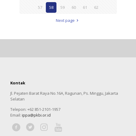
57
58
59
60
61
62
Next page
Kontak
Jl. Pejaten Barat Raya No.16A, Ragunan, Ps. Minggu, Jakarta
Selatan
Telepon: +62 851-2101-1957
Email:
ippa@pkbi.or.id