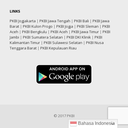
LINKS
PKBI Jogjakarta
|
PKBI Jawa Tengah
|
PKBI Bali
|
PKBI Jawa
Barat
|
PKBI Kulon Progo
|
PKBI Jogja
|
PKBI Sleman
|
PKBI
Aceh
|
PKBI Bengkulu
|
PKBI Aceh
|
PKBI Jawa Timur
|
PKBI
Jambi
|
PKBI Sumatera Selatan
|
PKBI DKI Klinik
|
PKBI
Kalimantan Timur
|
PKBI Sulawesi Selatan
|
PKBI Nusa
Tenggara Barat
|
PKBI Kepulauan Riau
© 2017 PKBI
Bahasa Indonesia