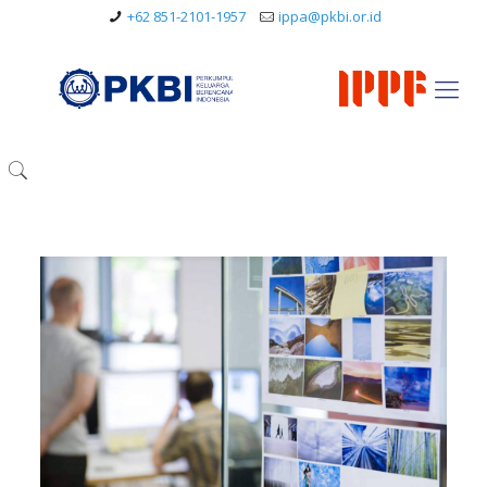
+62 851-2101-1957
ippa@pkbi.or.id