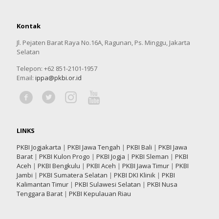
Kontak
Jl. Pejaten Barat Raya No.16A, Ragunan, Ps. Minggu, Jakarta
Selatan
Telepon: +62 851-2101-1957
Email:
ippa@pkbi.or.id
LINKS
PKBI Jogjakarta
|
PKBI Jawa Tengah
|
PKBI Bali
|
PKBI Jawa
Barat
|
PKBI Kulon Progo
|
PKBI Jogja
|
PKBI Sleman
|
PKBI
Aceh
|
PKBI Bengkulu
|
PKBI Aceh
|
PKBI Jawa Timur
|
PKBI
Jambi
|
PKBI Sumatera Selatan
|
PKBI DKI Klinik
|
PKBI
Kalimantan Timur
|
PKBI Sulawesi Selatan
|
PKBI Nusa
Tenggara Barat
|
PKBI Kepulauan Riau