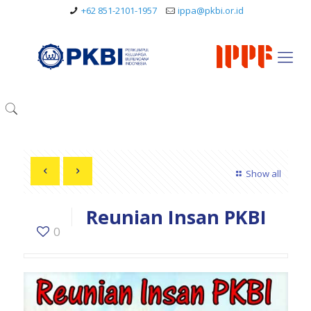
+62 851-2101-1957
ippa@pkbi.or.id
Show all
Reunian Insan PKBI
0