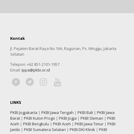
Kontak
Jl. Pejaten Barat Raya No.16A, Ragunan, Ps. Minggu, Jakarta
Selatan
Telepon: +62 851-2101-1957
Email:
ippa@pkbi.or.id
LINKS
PKBI Jogjakarta
|
PKBI Jawa Tengah
|
PKBI Bali
|
PKBI Jawa
Barat
|
PKBI Kulon Progo
|
PKBI Jogja
|
PKBI Sleman
|
PKBI
Aceh
|
PKBI Bengkulu
|
PKBI Aceh
|
PKBI Jawa Timur
|
PKBI
Jambi
|
PKBI Sumatera Selatan
|
PKBI DKI Klinik
|
PKBI