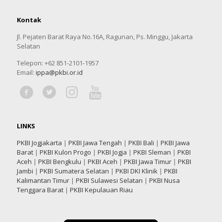
Kontak
Jl. Pejaten Barat Raya No.16A, Ragunan, Ps. Minggu, Jakarta
Selatan
Telepon: +62 851-2101-1957
Email:
ippa@pkbi.or.id
LINKS
PKBI Jogjakarta
|
PKBI Jawa Tengah
|
PKBI Bali
|
PKBI Jawa
Barat
|
PKBI Kulon Progo
|
PKBI Jogja
|
PKBI Sleman
|
PKBI
Aceh
|
PKBI Bengkulu
|
PKBI Aceh
|
PKBI Jawa Timur
|
PKBI
Jambi
|
PKBI Sumatera Selatan
|
PKBI DKI Klinik
|
PKBI
Kalimantan Timur
|
PKBI Sulawesi Selatan
|
PKBI Nusa
Tenggara Barat
|
PKBI Kepulauan Riau