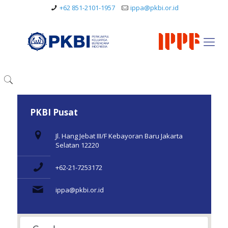
+62 851-2101-1957
ippa@pkbi.or.id
PKBI Pusat
Jl. Hang Jebat III/F Kebayoran Baru Jakarta
Selatan 12220
+62-21-7253172
ippa@pkbi.or.id