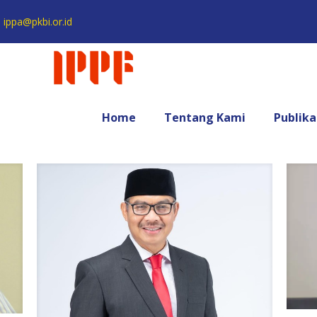
ippa@pkbi.or.id
Home
Tentang Kami
Publika