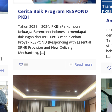
Cerita Baik Program RESPOND
PKBI
An
Tahun 2021 – 2024, PKBI (Perkumpulan
PKB
Keluarga Berencana Indonesia) mendapat
den
dukungan dari IPPF untuk menjalankan
Tan
Proyek RESPOND (Responding with Essential
u
sil
SRHR Provision and New Delivery
bah
Mechanism),
[…]
a
[…]
]
66
Read more
ore