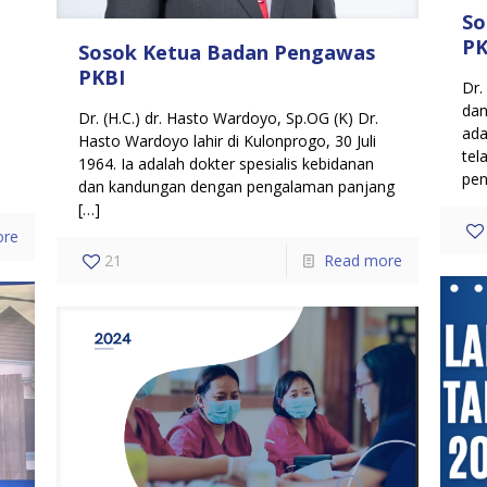
So
PK
Sosok Ketua Badan Pengawas
PKBI
Dr.
dan
Dr. (H.C.) dr. Hasto Wardoyo, Sp.OG (K) Dr.
ada
Hasto Wardoyo lahir di Kulonprogo, 30 Juli
tel
,
1964. Ia adalah dokter spesialis kebidanan
pen
dan kandungan dengan pengalaman panjang
[…]
ore
21
Read more