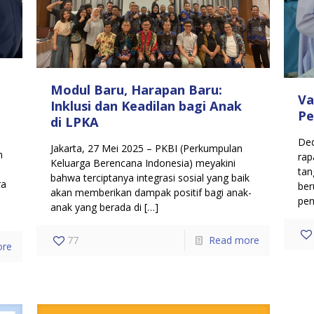
Modul Baru, Harapan Baru:
Va
Inklusi dan Keadilan bagi Anak
Pe
di LPKA
Ded
Jakarta, 27 Mei 2025 – PKBI (Perkumpulan
n
rap
Keluarga Berencana Indonesia) meyakini
tan
bahwa terciptanya integrasi sosial yang baik
ra
ber
akan memberikan dampak positif bagi anak-
pen
anak yang berada di
[…]
77
Read more
ore