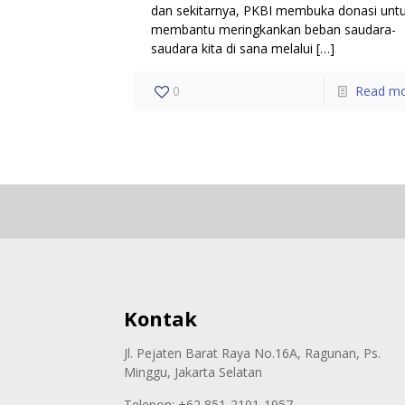
dan sekitarnya, PKBI membuka donasi unt
membantu meringkankan beban saudara-
saudara kita di sana melalui
[…]
0
Read m
Kontak
Jl. Pejaten Barat Raya No.16A, Ragunan, Ps.
Minggu, Jakarta Selatan
Telepon: +62 851-2101-1957