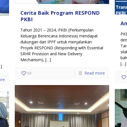
Cerita Baik Program RESPOND
PKBI
An
Tahun 2021 – 2024, PKBI (Perkumpulan
PKB
Keluarga Berencana Indonesia) mendapat
den
dukungan dari IPPF untuk menjalankan
Tan
Proyek RESPOND (Responding with Essential
u
sil
SRHR Provision and New Delivery
bah
Mechanism),
[…]
a
[…]
]
66
Read more
ore