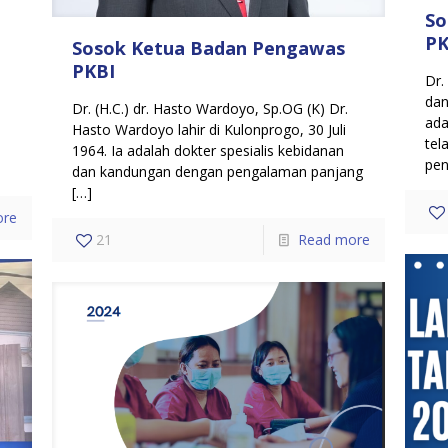
So
PK
Sosok Ketua Badan Pengawas
PKBI
Dr.
dan
Dr. (H.C.) dr. Hasto Wardoyo, Sp.OG (K) Dr.
ada
Hasto Wardoyo lahir di Kulonprogo, 30 Juli
tel
,
1964. Ia adalah dokter spesialis kebidanan
pen
dan kandungan dengan pengalaman panjang
[…]
ore
21
Read more