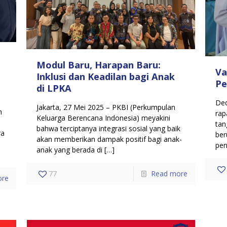
Modul Baru, Harapan Baru:
Va
Inklusi dan Keadilan bagi Anak
Pe
di LPKA
Ded
Jakarta, 27 Mei 2025 – PKBI (Perkumpulan
n
rap
Keluarga Berencana Indonesia) meyakini
tan
bahwa terciptanya integrasi sosial yang baik
ra
ber
akan memberikan dampak positif bagi anak-
pen
anak yang berada di
[…]
77
Read more
ore