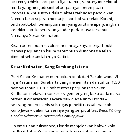
umumnya dilekatkan pada figur Kartini, seorang intelektual
muda yang menjadi simbol perjuangan perempuan
Indonesia, khususnya dalam akses terhadap pendidikan.
Namun fakta sejarah menunjukkan bahwa selain Kartini,
terdapat tokoh perempuan lain yang turut memperjuangkan
keadilan dan kesetaraan gender pada masa tersebut.
Namanya Sekar Kedhaton.
Kisah perempuan revolusioner ini agaknya menjadi bukti
bahwa perjuangan kaum perempuan di Indonesia telah
dimulai sebelum lahirnya Kartini.
Sekar Kedhaton, Sang Kembang Istana
Putri Sekar Kedhaton merupakan anak dari Pakubuwana VII,
raja Kasunanan Surakarta yang memerintah dari tahun 1830
sampai tahun 1858. Kisah tentang perjuangan Sekar
Kedhaton melawan konstruksi gender yang kaku pada masa
tersebut dinarasikan secara baik oleh Nancy Florida –
seorang Indonesianis sekaligus peneliti naskah-naskah
kuno Jawa – dalam tulisannya yang berjudul “
Sex Wars: Writing
Gender Relations in Nineteenth-Century Jawa
”.
Dalam tulisan-tulisannya, Florida menjelaskan bahwa kala
itu, Putri Sekar Kedhaton merupakan sosok perempuan