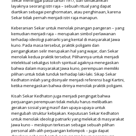
Sekar meninggal pada tahun 1917, dan dimakamkan
layaknya seorang istri raja – sebuah ritual yang dapat
diartikan sebagai penghormatan, atau penghinaan, karena
Sekar tidak pernah menjadi istri raja manapun.
Keberanian Sekar untuk menolak pinangan pangeran – yang
kemudian menjadi raja – merupakan simbol perlawanan
terhadap ideologi patriarki yang kental di masyarakat Jawa
kuno. Pada masa tersebut, praktik poligami dan
pengangkatan selir merupakan hal yang wajar, dan Sekar
menolak kedua praktik tersebut. Pilihannya untuk menjadi
intelektual sekaligus tokoh spiritual agaknya menegaskan
bahwa dalam masyarakat Jawa kuno, perempuan memiliki
pilihan untuk tidak tunduk terhadap laki-laki. Sikap Sekar
Kedhaton inilah yang disinyalir menjadi referensi bagi Kartini,
ketika menegaskan bahwa dirinya menolak praktik poligami.
Kisah Sekar Kedhaton juga menjadi pengingat bahwa
perjuangan perempuan tidak melulu harus melibatkan
gerakan sosial yang masif dan upaya-upaya untuk
mengubah struktur kebijakan. Keputusan Sekar Kedhaton
untuk menolak ideologi patriarki yang melekat di masyarakat
Jawa kuno – meskipun terkesan sebagai sebuah pilihan
personal alih-alih perjuangan kelompok – juga dapat