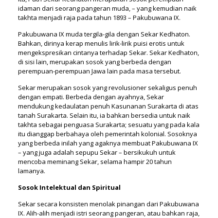
idaman dari seorang pangeran muda, – yang kemudian naik
takhta menjadi raja pada tahun 1893 – Pakubuwana IX.
Pakubuwana IX muda tergila-gila dengan Sekar Kedhaton.
Bahkan, dirinya kerap menulis lirik-lirik puisi erotis untuk
mengekspresikan cintanya terhadap Sekar. Sekar Kedhaton,
di sisi lain, merupakan sosok yang berbeda dengan
perempuan-perempuan Jawa lain pada masa tersebut.
Sekar merupakan sosok yang revolusioner sekaligus penuh
dengan empati. Berbeda dengan ayahnya, Sekar
mendukung kedaulatan penuh Kasunanan Surakarta di atas
tanah Surakarta. Selain itu, ia bahkan bersedia untuk naik
takhta sebagai penguasa Surakarta; sesuatu yang pada kala
itu dianggap berbahaya oleh pemerintah kolonial. Sosoknya
yang berbeda inilah yang agaknya membuat Pakubuwana IX
– yang juga adalah sepupu Sekar – bersikukuh untuk
mencoba meminang Sekar, selama hampir 20 tahun
lamanya.
Sosok Intelektual dan Spiritual
Sekar secara konsisten menolak pinangan dari Pakubuwana
IX. Alih-alih menjadi istri seorang pangeran, atau bahkan raja,