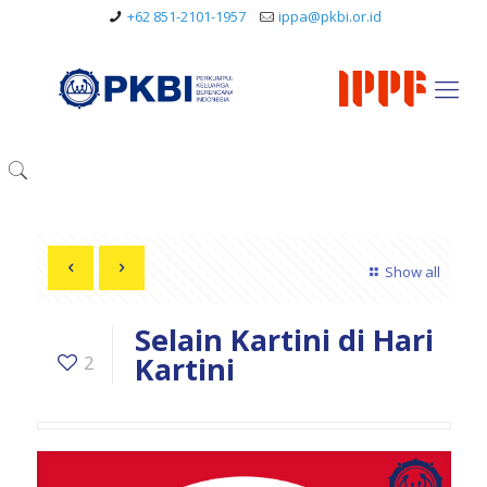
+62 851-2101-1957
ippa@pkbi.or.id
Show all
Selain Kartini di Hari
Kartini
2