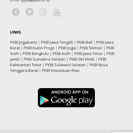
Email:
ippa@pkbi.or.id
LINKS
PKBI Jogjakarta
|
PKBI Jawa Tengah
|
PKBI Bali
|
PKBI Jawa
Barat
|
PKBI Kulon Progo
|
PKBI Jogja
|
PKBI Sleman
|
PKBI
Aceh
|
PKBI Bengkulu
|
PKBI Aceh
|
PKBI Jawa Timur
|
PKBI
Jambi
|
PKBI Sumatera Selatan
|
PKBI DKI Klinik
|
PKBI
Kalimantan Timur
|
PKBI Sulawesi Selatan
|
PKBI Nusa
Tenggara Barat
|
PKBI Kepulauan Riau