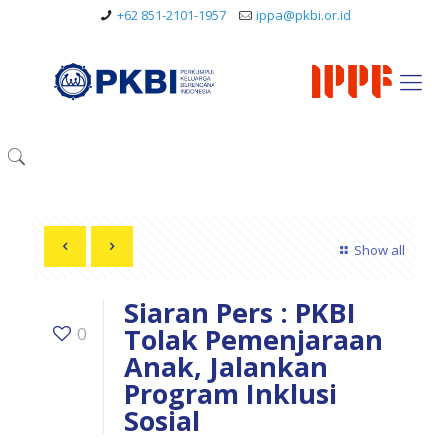
+62 851-2101-1957
ippa@pkbi.or.id
Show all
Siaran Pers : PKBI
Tolak Pemenjaraan
0
Anak, Jalankan
Program Inklusi
Sosial