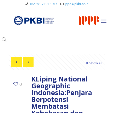
+62 851-2101-1957
ippa@pkbi.or.id
Show all
KLiping National
Geographic
0
Indonesia:Penjara
Berpotensi
Membatasi
Kebebasan dan