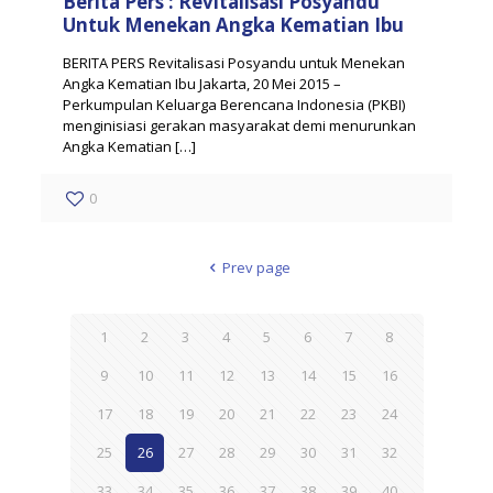
Berita Pers : Revitalisasi Posyandu
Untuk Menekan Angka Kematian Ibu
BERITA PERS Revitalisasi Posyandu untuk Menekan
Angka Kematian Ibu Jakarta, 20 Mei 2015 –
Perkumpulan Keluarga Berencana Indonesia (PKBI)
menginisiasi gerakan masyarakat demi menurunkan
Angka Kematian
[…]
0
Prev page
1
2
3
4
5
6
7
8
9
10
11
12
13
14
15
16
17
18
19
20
21
22
23
24
25
26
27
28
29
30
31
32
33
34
35
36
37
38
39
40