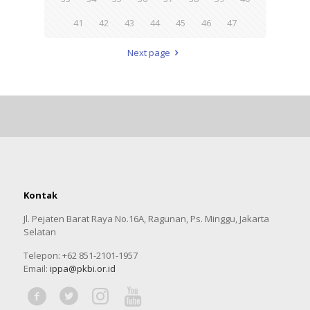
41
42
43
44
45
46
47
Next page
Kontak
Jl. Pejaten Barat Raya No.16A, Ragunan, Ps. Minggu, Jakarta
Selatan
Telepon: +62 851-2101-1957
Email:
ippa@pkbi.or.id