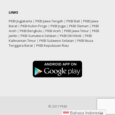
LINKS
PKBI Jogjakarta
|
PKBI Jawa Tengah
|
PKBI Bali
|
PKBI Jawa
Barat
|
PKBI Kulon Progo
|
PKBI Jogja
|
PKBI Sleman
|
PKBI
Aceh
|
PKBI Bengkulu
|
PKBI Aceh
|
PKBI Jawa Timur
|
PKBI
Jambi
|
PKBI Sumatera Selatan
|
PKBI DKI Klinik
|
PKBI
Kalimantan Timur
|
PKBI Sulawesi Selatan
|
PKBI Nusa
Tenggara Barat
|
PKBI Kepulauan Riau
© 2017 PKBI
Bahasa Indonesia