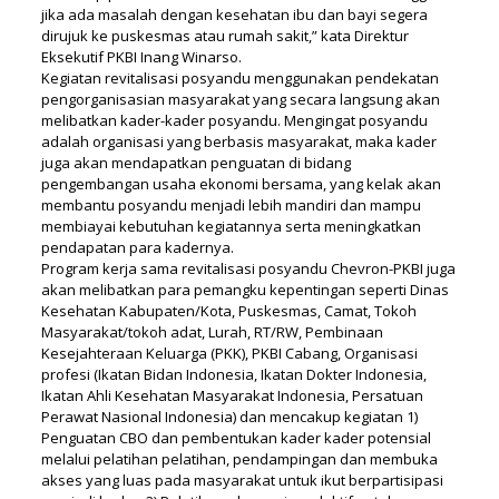
jika ada masalah dengan kesehatan ibu dan bayi segera
dirujuk ke puskesmas atau rumah sakit,” kata Direktur
Eksekutif PKBI Inang Winarso.
Kegiatan revitalisasi posyandu menggunakan pendekatan
pengorganisasian masyarakat yang secara langsung akan
melibatkan kader-kader posyandu. Mengingat posyandu
adalah organisasi yang berbasis masyarakat, maka kader
juga akan mendapatkan penguatan di bidang
pengembangan usaha ekonomi bersama, yang kelak akan
membantu posyandu menjadi lebih mandiri dan mampu
membiayai kebutuhan kegiatannya serta meningkatkan
pendapatan para kadernya.
Program kerja sama revitalisasi posyandu Chevron-PKBI juga
akan melibatkan para pemangku kepentingan seperti Dinas
Kesehatan Kabupaten/Kota, Puskesmas, Camat, Tokoh
Masyarakat/tokoh adat, Lurah, RT/RW, Pembinaan
Kesejahteraan Keluarga (PKK), PKBI Cabang, Organisasi
profesi (Ikatan Bidan Indonesia, Ikatan Dokter Indonesia,
Ikatan Ahli Kesehatan Masyarakat Indonesia, Persatuan
Perawat Nasional Indonesia) dan mencakup kegiatan 1)
Penguatan CBO dan pembentukan kader kader potensial
melalui pelatihan pelatihan, pendampingan dan membuka
akses yang luas pada masyarakat untuk ikut berpartisipasi