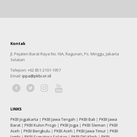
Kontak
Jl. Pejaten Barat Raya No.16A, Ragunan, Ps. Minggu, Jakarta
Selatan
Telepon: +62 851-2101-1957
Email:
ippa@pkbi.or.id
LINKS
PKBI Jogjakarta
|
PKBI Jawa Tengah
|
PKBI Bali
|
PKBI Jawa
Barat
|
PKBI Kulon Progo
|
PKBI Jogja
|
PKBI Sleman
|
PKBI
Aceh
|
PKBI Bengkulu
|
PKBI Aceh
|
PKBI Jawa Timur
|
PKBI
Jambi
|
PKBI Sumatera Selatan
|
PKBI DKI Klinik
|
PKBI