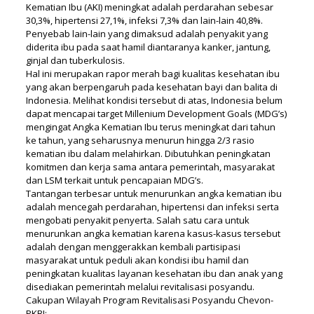
Kematian Ibu (AKI) meningkat adalah perdarahan sebesar
30,3%, hipertensi 27,1%, infeksi 7,3% dan lain-lain 40,8%.
Penyebab lain-lain yang dimaksud adalah penyakit yang
diderita ibu pada saat hamil diantaranya kanker, jantung,
ginjal dan tuberkulosis.
Hal ini merupakan rapor merah bagi kualitas kesehatan ibu
yang akan berpengaruh pada kesehatan bayi dan balita di
Indonesia. Melihat kondisi tersebut di atas, Indonesia belum
dapat mencapai target Millenium Development Goals (MDG’s)
mengingat Angka Kematian Ibu terus meningkat dari tahun
ke tahun, yang seharusnya menurun hingga 2/3 rasio
kematian ibu dalam melahirkan. Dibutuhkan peningkatan
komitmen dan kerja sama antara pemerintah, masyarakat
dan LSM terkait untuk pencapaian MDG’s.
Tantangan terbesar untuk menurunkan angka kematian ibu
adalah mencegah perdarahan, hipertensi dan infeksi serta
mengobati penyakit penyerta. Salah satu cara untuk
menurunkan angka kematian karena kasus-kasus tersebut
adalah dengan menggerakkan kembali partisipasi
masyarakat untuk peduli akan kondisi ibu hamil dan
peningkatan kualitas layanan kesehatan ibu dan anak yang
disediakan pemerintah melalui revitalisasi posyandu.
Cakupan Wilayah Program Revitalisasi Posyandu Chevon-
PKBI: