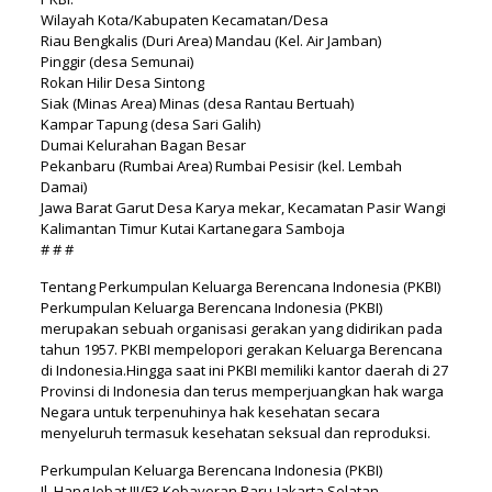
Wilayah Kota/Kabupaten Kecamatan/Desa
Riau Bengkalis (Duri Area) Mandau (Kel. Air Jamban)
Pinggir (desa Semunai)
Rokan Hilir Desa Sintong
Siak (Minas Area) Minas (desa Rantau Bertuah)
Kampar Tapung (desa Sari Galih)
Dumai Kelurahan Bagan Besar
Pekanbaru (Rumbai Area) Rumbai Pesisir (kel. Lembah
Damai)
Jawa Barat Garut Desa Karya mekar, Kecamatan Pasir Wangi
Kalimantan Timur Kutai Kartanegara Samboja
# # #
Tentang Perkumpulan Keluarga Berencana Indonesia (PKBI)
Perkumpulan Keluarga Berencana Indonesia (PKBI)
merupakan sebuah organisasi gerakan yang didirikan pada
tahun 1957. PKBI mempelopori gerakan Keluarga Berencana
di Indonesia.Hingga saat ini PKBI memiliki kantor daerah di 27
Provinsi di Indonesia dan terus memperjuangkan hak warga
Negara untuk terpenuhinya hak kesehatan secara
menyeluruh termasuk kesehatan seksual dan reproduksi.
Perkumpulan Keluarga Berencana Indonesia (PKBI)
Jl. Hang Jebat III/F3 Kebayoran Baru-Jakarta Selatan