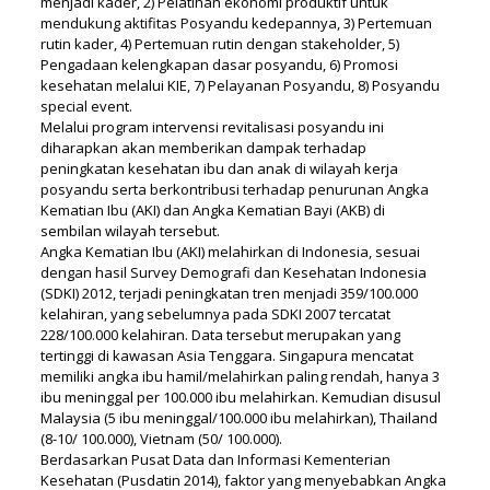
menjadi kader, 2) Pelatihan ekonomi produktif untuk
mendukung aktifitas Posyandu kedepannya, 3) Pertemuan
rutin kader, 4) Pertemuan rutin dengan stakeholder, 5)
Pengadaan kelengkapan dasar posyandu, 6) Promosi
kesehatan melalui KIE, 7) Pelayanan Posyandu, 8) Posyandu
special event.
Melalui program intervensi revitalisasi posyandu ini
diharapkan akan memberikan dampak terhadap
peningkatan kesehatan ibu dan anak di wilayah kerja
posyandu serta berkontribusi terhadap penurunan Angka
Kematian Ibu (AKI) dan Angka Kematian Bayi (AKB) di
sembilan wilayah tersebut.
Angka Kematian Ibu (AKI) melahirkan di Indonesia, sesuai
dengan hasil Survey Demografi dan Kesehatan Indonesia
(SDKI) 2012, terjadi peningkatan tren menjadi 359/100.000
kelahiran, yang sebelumnya pada SDKI 2007 tercatat
228/100.000 kelahiran. Data tersebut merupakan yang
tertinggi di kawasan Asia Tenggara. Singapura mencatat
memiliki angka ibu hamil/melahirkan paling rendah, hanya 3
ibu meninggal per 100.000 ibu melahirkan. Kemudian disusul
Malaysia (5 ibu meninggal/100.000 ibu melahirkan), Thailand
(8-10/ 100.000), Vietnam (50/ 100.000).
Berdasarkan Pusat Data dan Informasi Kementerian
Kesehatan (Pusdatin 2014), faktor yang menyebabkan Angka