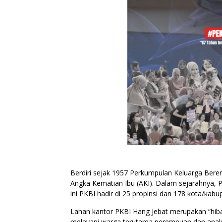
Berdiri sejak 1957 Perkumpulan Keluarga Ber
Angka Kematian Ibu (AKI). Dalam sejarahnya,
ini PKBI hadir di 25 propinsi dan 178 kota/kabu
Lahan kantor PKBI Hang Jebat merupakan “hibah”
melayani warga terutama perempuan dan anak d