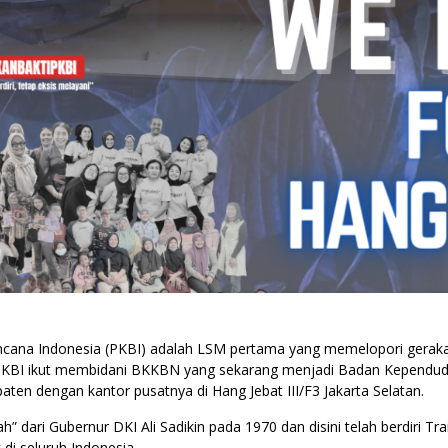
encana Indonesia (PKBI) adalah LSM pertama yang memelopori gerak
 PKBI ikut membidani BKKBN yang sekarang menjadi Badan Kependud
paten dengan kantor pusatnya di Hang Jebat III/F3 Jakarta Selatan.
 dari Gubernur DKI Ali Sadikin pada 1970 dan disini telah berdiri Tr
i seluruh Indonesia.