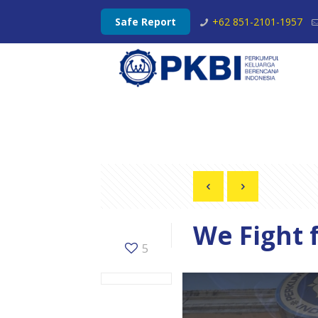
Safe Report
+62 851-2101-1957
We Fight 
5