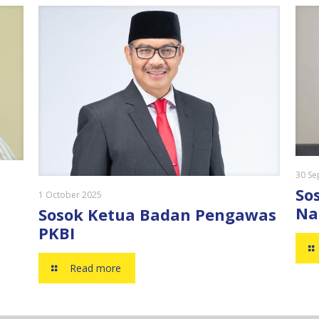
30 Se
So
1 October 2025
Na
Sosok Ketua Badan Pengawas
PKBI
Read more