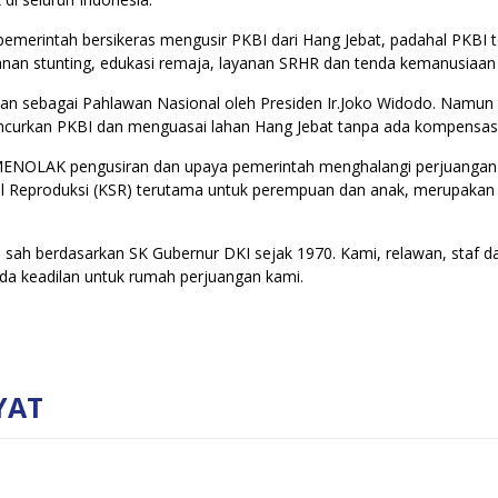
merintah bersikeras mengusir PKBI dari Hang Jebat, padahal PKBI 
anan stunting, edukasi remaja, layanan SRHR dan tenda kemanusiaan
tkan sebagai Pahlawan Nasional oleh Presiden Ir.Joko Widodo. Namun
ancurkan PKBI dan menguasai lahan Hang Jebat tanpa ada kompensa
 MENOLAK pengusiran dan upaya pemerintah menghalangi perjuanga
al Reproduksi (KSR) terutama untuk perempuan dan anak, merupakan
 sah berdasarkan SK Gubernur DKI sejak 1970. Kami, relawan, staf d
ada keadilan untuk rumah perjuangan kami.
YAT