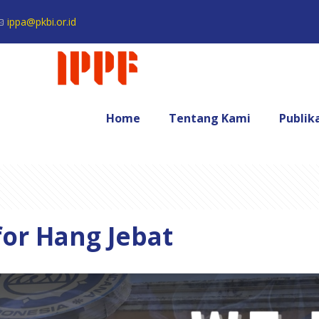
ippa@pkbi.or.id
Home
Tentang Kami
Publik
for Hang Jebat