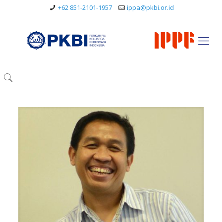
+62 851-2101-1957
ippa@pkbi.or.id