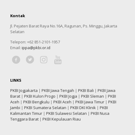
Kontak
Jl. Pejaten Barat Raya No.16A, Ragunan, Ps. Minggu, Jakarta
Selatan
Telepon: +62 851-2101-1957
Email:
ippa@pkbi.or.id
LINKS
PKBI Jogjakarta
|
PKBI Jawa Tengah
|
PKBI Bali
|
PKBI Jawa
Barat
|
PKBI Kulon Progo
|
PKBI Jogja
|
PKBI Sleman
|
PKBI
Aceh
|
PKBI Bengkulu
|
PKBI Aceh
|
PKBI Jawa Timur
|
PKBI
Jambi
|
PKBI Sumatera Selatan
|
PKBI DKI Klinik
|
PKBI
Kalimantan Timur
|
PKBI Sulawesi Selatan
|
PKBI Nusa
Tenggara Barat
|
PKBI Kepulauan Riau