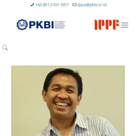
+62 851-2101-1957
ippa@pkbi.or.id