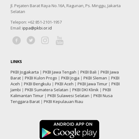
Jl. Pejaten Barat Raya No.16A, Ragunan, Ps. Minggu, Jakarta
Selatan
Telepon: +62 851-2101-1957
Email:
ippa@pkbi.or.id
LINKS
PKBI Jogjakarta
|
PKBI Jawa Tengah
|
PKBI Bali
|
PKBI Jawa
Barat
|
PKBI Kulon Progo
|
PKBI Jogja
|
PKBI Sleman
|
PKBI
Aceh
|
PKBI Bengkulu
|
PKBI Aceh
|
PKBI Jawa Timur
|
PKBI
Jambi
|
PKBI Sumatera Selatan
|
PKBI DKI Klinik
|
PKBI
Kalimantan Timur
|
PKBI Sulawesi Selatan
|
PKBI Nusa
Tenggara Barat
|
PKBI Kepulauan Riau