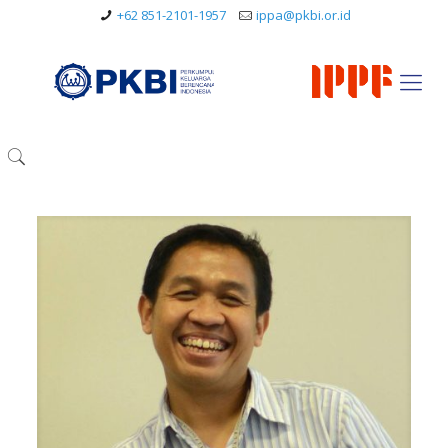
+62 851-2101-1957
ippa@pkbi.or.id