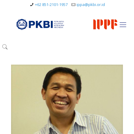
+62 851-2101-1957
ippa@pkbi.or.id