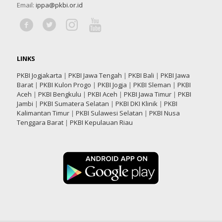
Email:
ippa@pkbi.or.id
LINKS
PKBI Jogjakarta
|
PKBI Jawa Tengah
|
PKBI Bali
|
PKBI Jawa
Barat
|
PKBI Kulon Progo
|
PKBI Jogja
|
PKBI Sleman
|
PKBI
Aceh
|
PKBI Bengkulu
|
PKBI Aceh
|
PKBI Jawa Timur
|
PKBI
Jambi
|
PKBI Sumatera Selatan
|
PKBI DKI Klinik
|
PKBI
Kalimantan Timur
|
PKBI Sulawesi Selatan
|
PKBI Nusa
Tenggara Barat
|
PKBI Kepulauan Riau