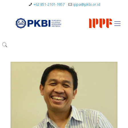
+62 851-2101-1957
ippa@pkbi.or.id