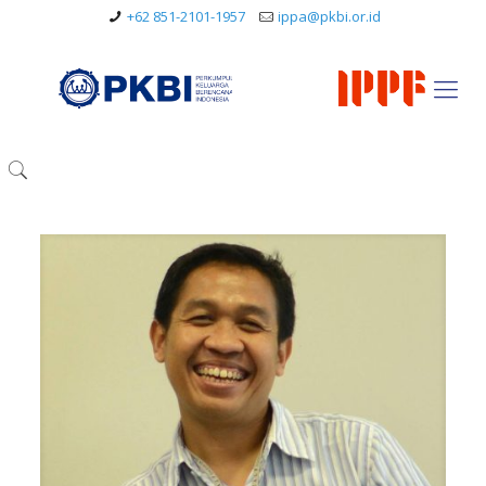
+62 851-2101-1957
ippa@pkbi.or.id