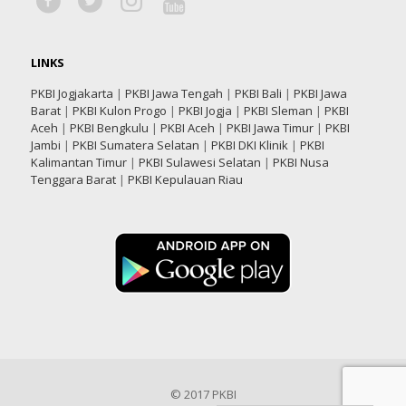
LINKS
PKBI Jogjakarta
|
PKBI Jawa Tengah
|
PKBI Bali
|
PKBI Jawa
Barat
|
PKBI Kulon Progo
|
PKBI Jogja
|
PKBI Sleman
|
PKBI
Aceh
|
PKBI Bengkulu
|
PKBI Aceh
|
PKBI Jawa Timur
|
PKBI
Jambi
|
PKBI Sumatera Selatan
|
PKBI DKI Klinik
|
PKBI
Kalimantan Timur
|
PKBI Sulawesi Selatan
|
PKBI Nusa
Tenggara Barat
|
PKBI Kepulauan Riau
© 2017 PKBI