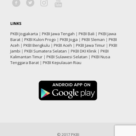
LINKS
PKBI Jogjakarta
|
PKBI Jawa Tengah
|
PKBI Bali
|
PKBI Jawa
Barat
|
PKBI Kulon Progo
|
PKBI Jogja
|
PKBI Sleman
|
PKBI
Aceh
|
PKBI Bengkulu
|
PKBI Aceh
|
PKBI Jawa Timur
|
PKBI
Jambi
|
PKBI Sumatera Selatan
|
PKBI DKI Klinik
|
PKBI
Kalimantan Timur
|
PKBI Sulawesi Selatan
|
PKBI Nusa
Tenggara Barat
|
PKBI Kepulauan Riau
© 2017 PKBI