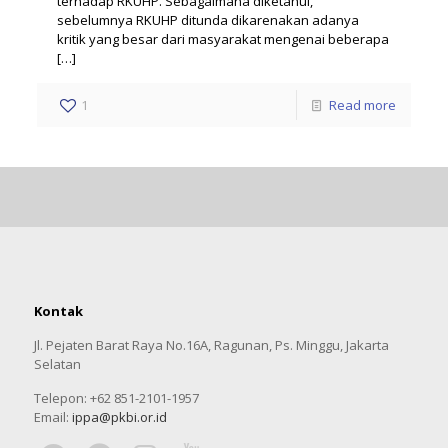
terhadap RKUHP. Sebagaimana diketahui,
sebelumnya RKUHP ditunda dikarenakan adanya
kritik yang besar dari masyarakat mengenai beberapa
[…]
1
Read more
Kontak
Jl. Pejaten Barat Raya No.16A, Ragunan, Ps. Minggu, Jakarta
Selatan
Telepon: +62 851-2101-1957
Email:
ippa@pkbi.or.id