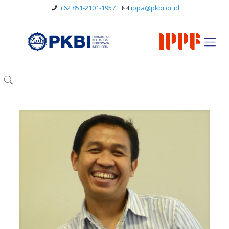
+62 851-2101-1957
ippa@pkbi.or.id