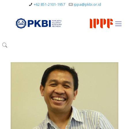
+62 851-2101-1957
ippa@pkbi.or.id