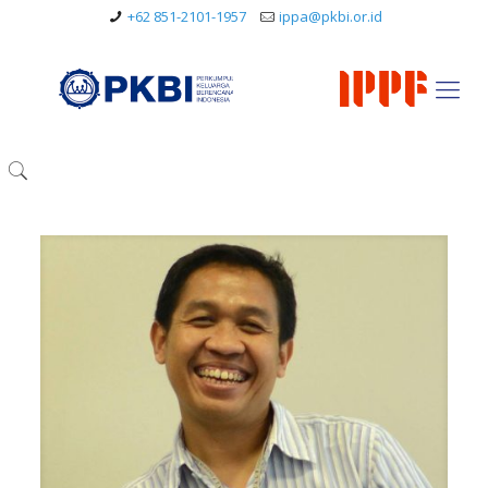
+62 851-2101-1957
ippa@pkbi.or.id