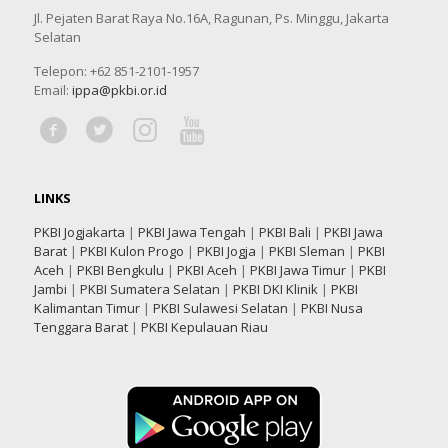
Jl. Pejaten Barat Raya No.16A, Ragunan, Ps. Minggu, Jakarta
Selatan
Telepon: +62 851-2101-1957
Email:
ippa@pkbi.or.id
LINKS
PKBI Jogjakarta
|
PKBI Jawa Tengah
|
PKBI Bali
|
PKBI Jawa
Barat
|
PKBI Kulon Progo
|
PKBI Jogja
|
PKBI Sleman
|
PKBI
Aceh
|
PKBI Bengkulu
|
PKBI Aceh
|
PKBI Jawa Timur
|
PKBI
Jambi
|
PKBI Sumatera Selatan
|
PKBI DKI Klinik
|
PKBI
Kalimantan Timur
|
PKBI Sulawesi Selatan
|
PKBI Nusa
Tenggara Barat
|
PKBI Kepulauan Riau