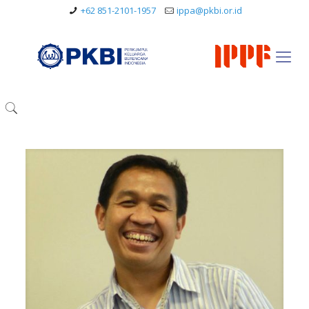
+62 851-2101-1957
ippa@pkbi.or.id