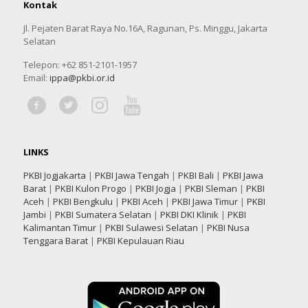
Kontak
Jl. Pejaten Barat Raya No.16A, Ragunan, Ps. Minggu, Jakarta
Selatan
Telepon: +62 851-2101-1957
Email:
ippa@pkbi.or.id
LINKS
PKBI Jogjakarta
|
PKBI Jawa Tengah
|
PKBI Bali
|
PKBI Jawa
Barat
|
PKBI Kulon Progo
|
PKBI Jogja
|
PKBI Sleman
|
PKBI
Aceh
|
PKBI Bengkulu
|
PKBI Aceh
|
PKBI Jawa Timur
|
PKBI
Jambi
|
PKBI Sumatera Selatan
|
PKBI DKI Klinik
|
PKBI
Kalimantan Timur
|
PKBI Sulawesi Selatan
|
PKBI Nusa
Tenggara Barat
|
PKBI Kepulauan Riau