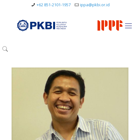
+62 851-2101-1957
ippa@pkbi.or.id