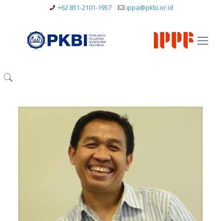
+62 851-2101-1957
ippa@pkbi.or.id