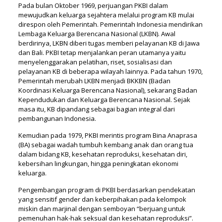
Pada bulan Oktober 1969, perjuangan PKBI dalam
mewujudkan keluarga sejahtera melalui program KB mulai
direspon oleh Pemerintah. Pemerintah Indonesia mendirikan
Lembaga Keluarga Berencana Nasional (LKBN). Awal
berdirinya, LKBN diberi tugas memberi pelayanan KB di Jawa
dan Bali. PKBI tetap menjalankan peran utamanya yaitu
menyelenggarakan pelatihan, riset, sosialisasi dan
pelayanan KB di beberapa wilayah lainnya. Pada tahun 1970,
Pemerintah merubah LKBN menjadi BKKBN (Badan
Koordinasi Keluarga Berencana Nasional), sekarang Badan
Kependudukan dan Keluarga Berencana Nasional. Sejak
masa itu, KB dipandang sebagai bagian integral dari
pembangunan Indonesia.
Kemudian pada 1979, PKBI merintis program Bina Anaprasa
(BA) sebagai wadah tumbuh kembang anak dan orang tua
dalam bidang KB, kesehatan reproduksi, kesehatan diri,
kebersihan lingkungan, hingga peningkatan ekonomi
keluarga.
Pengembangan program di PKBI berdasarkan pendekatan
yang sensitif gender dan keberpihakan pada kelompok
miskin dan marjinal dengan semboyan “berjuang untuk
pemenuhan hak-hak seksual dan kesehatan reproduksi”.