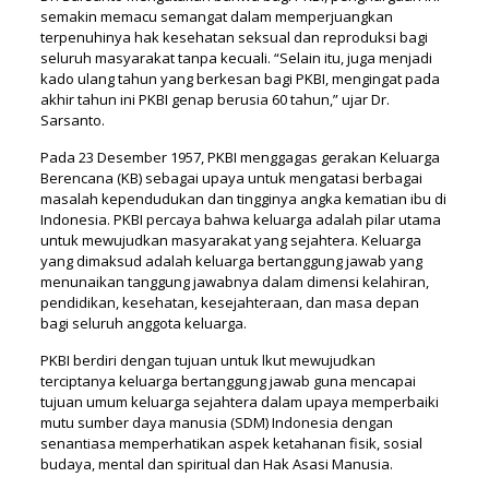
semakin memacu semangat dalam memperjuangkan
terpenuhinya hak kesehatan seksual dan reproduksi bagi
seluruh masyarakat tanpa kecuali. “Selain itu, juga menjadi
kado ulang tahun yang berkesan bagi PKBI, mengingat pada
akhir tahun ini PKBI genap berusia 60 tahun,” ujar Dr.
Sarsanto.
Pada 23 Desember 1957, PKBI menggagas gerakan Keluarga
Berencana (KB) sebagai upaya untuk mengatasi berbagai
masalah kependudukan dan tingginya angka kematian ibu di
Indonesia. PKBI percaya bahwa keluarga adalah pilar utama
untuk mewujudkan masyarakat yang sejahtera. Keluarga
yang dimaksud adalah keluarga bertanggung jawab yang
menunaikan tanggung jawabnya dalam dimensi kelahiran,
pendidikan, kesehatan, kesejahteraan, dan masa depan
bagi seluruh anggota keluarga.
PKBI berdiri dengan tujuan untuk lkut mewujudkan
terciptanya keluarga bertanggung jawab guna mencapai
tujuan umum keluarga sejahtera dalam upaya memperbaiki
mutu sumber daya manusia (SDM) Indonesia dengan
senantiasa memperhatikan aspek ketahanan fisik, sosial
budaya, mental dan spiritual dan Hak Asasi Manusia.