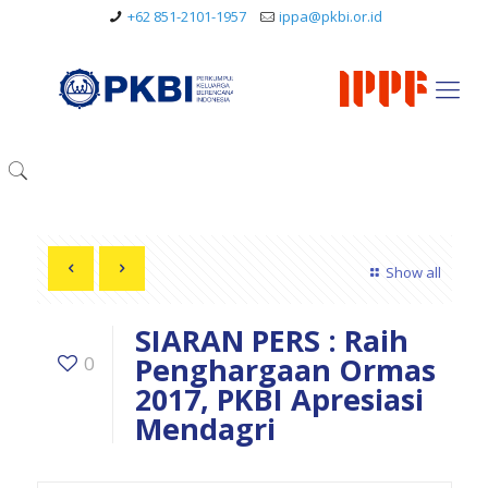
+62 851-2101-1957
ippa@pkbi.or.id
Show all
SIARAN PERS : Raih
Penghargaan Ormas
0
2017, PKBI Apresiasi
Mendagri