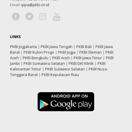
Email:
ippa@pkbi.or.id
LINKS
PKBI Jogjakarta
|
PKBI Jawa Tengah
|
PKBI Bali
|
PKBI Jawa
Barat
|
PKBI Kulon Progo
|
PKBI Jogja
|
PKBI Sleman
|
PKBI
Aceh
|
PKBI Bengkulu
|
PKBI Aceh
|
PKBI Jawa Timur
|
PKBI
Jambi
|
PKBI Sumatera Selatan
|
PKBI DKI Klinik
|
PKBI
Kalimantan Timur
|
PKBI Sulawesi Selatan
|
PKBI Nusa
Tenggara Barat
|
PKBI Kepulauan Riau