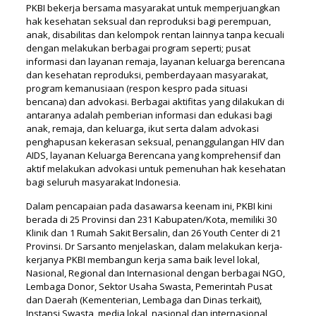
PKBI bekerja bersama masyarakat untuk memperjuangkan
hak kesehatan seksual dan reproduksi bagi perempuan,
anak, disabilitas dan kelompok rentan lainnya tanpa kecuali
dengan melakukan berbagai program seperti; pusat
informasi dan layanan remaja, layanan keluarga berencana
dan kesehatan reproduksi, pemberdayaan masyarakat,
program kemanusiaan (respon kespro pada situasi
bencana) dan advokasi. Berbagai aktifitas yang dilakukan di
antaranya adalah pemberian informasi dan edukasi bagi
anak, remaja, dan keluarga, ikut serta dalam advokasi
penghapusan kekerasan seksual, penanggulangan HIV dan
AIDS, layanan Keluarga Berencana yang komprehensif dan
aktif melakukan advokasi untuk pemenuhan hak kesehatan
bagi seluruh masyarakat Indonesia.
Dalam pencapaian pada dasawarsa keenam ini, PKBI kini
berada di 25 Provinsi dan 231 Kabupaten/Kota, memiliki 30
Klinik dan 1 Rumah Sakit Bersalin, dan 26 Youth Center di 21
Provinsi. Dr Sarsanto menjelaskan, dalam melakukan kerja-
kerjanya PKBI membangun kerja sama baik level lokal,
Nasional, Regional dan Internasional dengan berbagai NGO,
Lembaga Donor, Sektor Usaha Swasta, Pemerintah Pusat
dan Daerah (Kementerian, Lembaga dan Dinas terkait),
Instansi Swasta, media lokal, nasional dan internasional