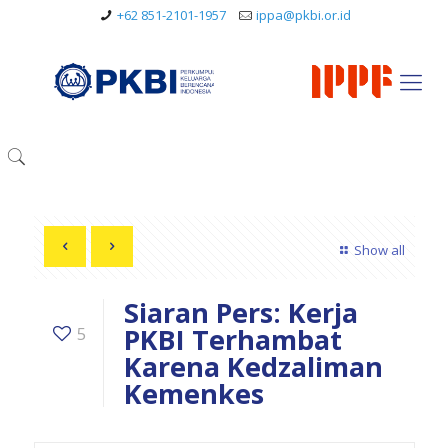
+62 851-2101-1957
ippa@pkbi.or.id
Show all
Siaran Pers: Kerja
PKBI Terhambat
5
Karena Kedzaliman
Kemenkes