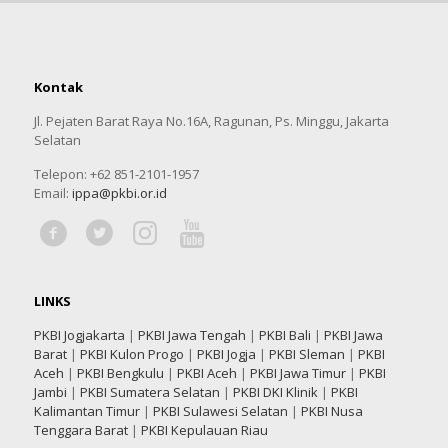
Kontak
Jl. Pejaten Barat Raya No.16A, Ragunan, Ps. Minggu, Jakarta
Selatan
Telepon: +62 851-2101-1957
Email:
ippa@pkbi.or.id
LINKS
PKBI Jogjakarta
|
PKBI Jawa Tengah
|
PKBI Bali
|
PKBI Jawa
Barat
|
PKBI Kulon Progo
|
PKBI Jogja
|
PKBI Sleman
|
PKBI
Aceh
|
PKBI Bengkulu
|
PKBI Aceh
|
PKBI Jawa Timur
|
PKBI
Jambi
|
PKBI Sumatera Selatan
|
PKBI DKI Klinik
|
PKBI
Kalimantan Timur
|
PKBI Sulawesi Selatan
|
PKBI Nusa
Tenggara Barat
|
PKBI Kepulauan Riau