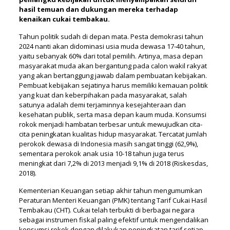
hasil temuan dan dukungan mereka terhadap
kenaikan cukai tembakau.
Tahun politik sudah di depan mata. Pesta demokrasi tahun
2024 nanti akan didominasi usia muda dewasa 17-40 tahun,
yaitu sebanyak 60% dari total pemilih. Artinya, masa depan
masyarakat muda akan bergantung pada calon wakil rakyat
yang akan bertanggung jawab dalam pembuatan kebijakan.
Pembuat kebijakan sejatinya harus memiliki kemauan politik
yang kuat dan keberpihakan pada masyarakat, salah
satunya adalah demi terjaminnya kesejahteraan dan
kesehatan publik, serta masa depan kaum muda. Konsumsi
rokok menjadi hambatan terbesar untuk mewujudkan cita-
cita peningkatan kualitas hidup masyarakat. Tercatat jumlah
perokok dewasa di Indonesia masih sangat tinggi (62,9%),
sementara perokok anak usia 10-18 tahun juga terus
meningkat dari 7,2% di 2013 menjadi 9,1% di 2018 (Riskesdas,
2018).
Kementerian Keuangan setiap akhir tahun mengumumkan
Peraturan Menteri Keuangan (PMK) tentang Tarif Cukai Hasil
Tembakau (CHT). Cukai telah terbukti di berbagai negara
sebagai instrumen fiskal paling efektif untuk mengendalikan
konsumsi rokok dengan dilakukan peningkatan tarif setiap