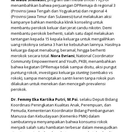
menambahkan bahwa perjuangan DPRemaja di regional 3
(Provinsi Jawa Tengah dan Yogyakarta) dan regional 4
(Provinsi Jawa Timur dan Sulawesi) turut melakukan aksi
kampanye bahkan membuka klinik konseling untuk
membantu perokok keluar dari jerat candu nikotin. Demi
membantu perokok berhenti, salah satu dapil melakukan
tantangan kepada 15 kepala keluarga untuk mengalihkan
uang rokoknya selama 3 hari ke kebutuhan lainnya. Hasilnya
keluarga dapat menabung, beramal, hingga berhenti
merokok secara total.
Nora Evriani
, National Coordinator
Community Empowerment and Youth, PKBI, menambahkan
bahwa kegiatan DPRemaja tidak sampai disitu, aksi pungut
puntung rokok, investigasi keluarga
stunting
(sembako vs
rokok), sampai menciptakan santri keren tanpa rokok pun
dilakukan untuk menekan dan mencegah prevalensi
perokok.
Dr. Femmy Eka Kartika Putri, M.Psi.
selaku Deputi Bidang
Koordinasi Peningkatan Kualitas Anak, Perempuan, dan
Pemuda, Kementerian Koordinator Bidang Pembangunan
Manusia dan Kebudayaan (Kemenko PMK) dalam
sambutannya menyampaikan bahwa konsumsi rokok
menjadi salah satu hambatan terbesar dalam mewujudkan