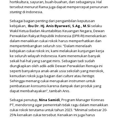
hortikultura, sayuran, buah-buahan, dan sebagainya. Hal
tersebut menurut Rama juga dapat mempercepat penurunan
stunting
di Indonesia.
Sebagai bagian penting dari pengambilan keputusan
kebijakan,
Ibu Dr. Hj. Anis Byarwati, S.Ag., M.Si
selaku
Wakil Ketua Badan Akuntabilitas Keuangan Negara, Dewan
Perwakilan Rakyat Republik Indonesia (DPR-RI) menekankan
dalam menaikkan cukai rokok harus memperhatikan dan
mempertimbangkan seluruh sisi. “Dalam menelaah
kebijakan cukai rokok ini, kami melakukan kunjungan kerja
ke seluruh wilayah Indonesia. Kami menemukan banyak
sekali hal-hal yang sangat miris. Sebagian tadi sudah
diungkapkan oleh adik-adik Dewan Perwakilan Remaja ini
seperti banyaknya anak-anak usia sekolah yang merokok,
kemudian rokok juga bagian dari
culture
atau
heritage
.
Sehingga memang cukai merupakan instrumen untuk
pembatasan konsumsi karena dampak dari produk yang
dapat membahayakan”, tambah Anis.
Sebagai penutup,
Nina Samidi
, Program Manager Komnas
PT, mendorong agar pemerintah tidak ragu dalam menaikkan
cukai rokok terutama untuk tahun 2023. “Minimal sebesar 20-
25% kenaikan cukai tersebut. Kenaikan ini juga harus