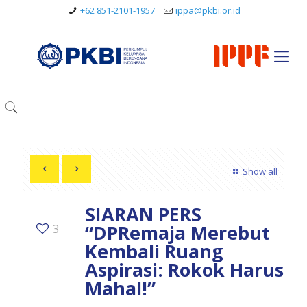
+62 851-2101-1957
ippa@pkbi.or.id
Show all
SIARAN PERS
“DPRemaja Merebut
3
Kembali Ruang
Aspirasi: Rokok Harus
Mahal!”