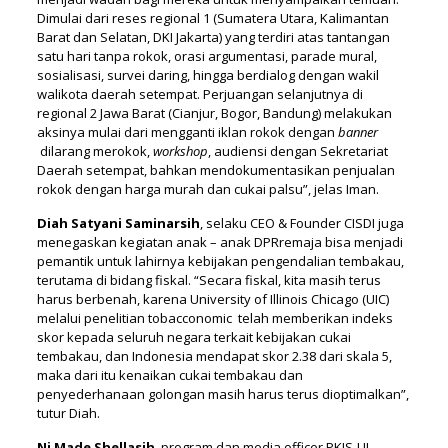
Dimulai dari reses regional 1 (Sumatera Utara, Kalimantan
Barat dan Selatan, DKI Jakarta) yang terdiri atas tantangan
satu hari tanpa rokok, orasi argumentasi, parade mural,
sosialisasi, survei daring, hingga berdialog dengan wakil
walikota daerah setempat. Perjuangan selanjutnya di
regional 2 Jawa Barat (Cianjur, Bogor, Bandung) melakukan
aksinya mulai dari mengganti iklan rokok dengan
banner
dilarang merokok,
workshop
, audiensi dengan Sekretariat
Daerah setempat, bahkan mendokumentasikan penjualan
rokok dengan harga murah dan cukai palsu”, jelas Iman.
Diah Satyani Saminarsih
, selaku CEO & Founder CISDI juga
menegaskan kegiatan anak – anak DPRremaja bisa menjadi
pemantik untuk lahirnya kebijakan pengendalian tembakau,
terutama di bidang fiskal. “Secara fiskal, kita masih terus
harus berbenah, karena University of Illinois Chicago (UIC)
melalui penelitian tobacconomic telah memberikan indeks
skor kepada seluruh negara terkait kebijakan cukai
tembakau, dan Indonesia mendapat skor 2.38 dari skala 5,
maka dari itu kenaikan cukai tembakau dan
penyederhanaan golongan masih harus terus dioptimalkan”,
tutur Diah.
Ni Made Shellasih
, program dan media officer PKJS-UI