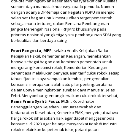
cita-cita meningkatkan kesehatan masyarakat dan kualitas
sumber daya manusia khususnya pada pemuda. Namun
dengan adanya DPRemaja dan kegiatan RDPU ini menjadi
salah satu bagian untuk mewujudkan target pemerintah
sebagaimana tertuang dalam Rencana Pembangunan
Jangka Menengah Nasional (RPJMN) khususnya pada
prioritas nasional yang ketiga yaitu pembangunan SDM yang
berkualitas dan berdaya saing.
Febri Pangestu, MPP,
selaku Analis Kebijakan Badan
Kebijakan Fiskal, Kementerian Keuangan, menekankan
bahwa sebagai bagian dari komitmen pemerintah untuk
mengurangi konsumsi rokok, Kementerian Keuangan
senantiasa melakukan penyesuaian tarif cukai rokok setiap
tahun. “Jadi ini saya sampaikan kembali, pengendalian
konsumsi merupakan salah satu pilar penting, terutama
dalam upaya meningkatkan sumber daya manusia”, jelas
Febri. Menyambung tentang kenaikan cukai rokok tersebut,
Rama Prima Syahti Fauzi, M.Si.,
Koordinator
Penanggulangan Kejadian Luar Biasa/Wabah dan
Kedaruratan Kesehatan, Kemenko PMK, menyetujui bahwa
harga rokok diharapkan naik agar dapat menggeser pola
konsumsi di 2023 agar belanja masyarakat tidak di industri
rokok melainkan ke peternak telur, petani-petani