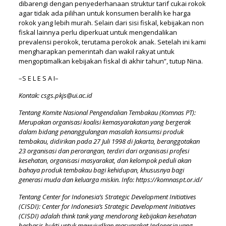
dibarengi dengan penyederhanaan struktur tarif cukai rokok
agar tidak ada pilihan untuk konsumen beralih ke harga
rokok yang lebih murah. Selain dari sisi fiskal, kebijakan non
fiskal lainnya perlu diperkuat untuk mengendalikan
prevalensi perokok, terutama perokok anak. Setelah ini kami
mengharapkan pemerintah dan wakil rakyat untuk
mengoptimalkan kebijakan fiskal di akhir tahun”, tutup Nina.
–S E L E S A I–
Kontak:
csgs.pkjs@ui.ac.id
Tentang Komite Nasional Pengendalian Tembakau (Komnas PT):
Merupakan organisasi koalisi kemasyarakatan yang bergerak
dalam bidang penanggulangan masalah konsumsi produk
tembakau, didirikan pada 27 Juli 1998 di Jakarta, beranggotakan
23 organisasi dan perorangan, terdiri dari organisasi profesi
kesehatan, organisasi masyarakat, dan kelompok peduli akan
bahaya produk tembakau bagi kehidupan, khususnya bagi
generasi muda dan keluarga miskin. Info:
https://komnaspt.or.id/
Tentang Center for Indonesia’s Strategic Development Initiatives
(CISDI): Center for Indonesia’s Strategic Development Initiatives
(CISDI) adalah think tank yang mendorong kebijakan kesehatan
berbasis bukti untuk mewujudkan masyarakat Indonesia yang