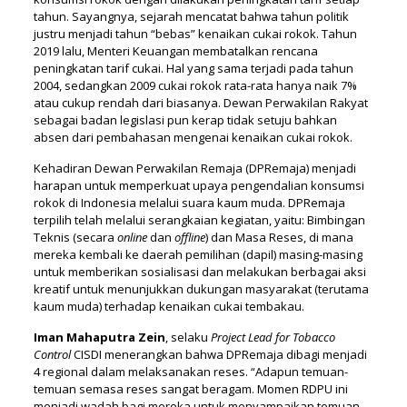
tahun. Sayangnya, sejarah mencatat bahwa tahun politik
justru menjadi tahun “bebas” kenaikan cukai rokok. Tahun
2019 lalu, Menteri Keuangan membatalkan rencana
peningkatan tarif cukai. Hal yang sama terjadi pada tahun
2004, sedangkan 2009 cukai rokok rata-rata hanya naik 7%
atau cukup rendah dari biasanya. Dewan Perwakilan Rakyat
sebagai badan legislasi pun kerap tidak setuju bahkan
absen dari pembahasan mengenai kenaikan cukai rokok.
Kehadiran Dewan Perwakilan Remaja (DPRemaja) menjadi
harapan untuk memperkuat upaya pengendalian konsumsi
rokok di Indonesia melalui suara kaum muda. DPRemaja
terpilih telah melalui serangkaian kegiatan, yaitu: Bimbingan
Teknis (secara
online
dan
offline
) dan Masa Reses, di mana
mereka kembali ke daerah pemilihan (dapil) masing-masing
untuk memberikan sosialisasi dan melakukan berbagai aksi
kreatif untuk menunjukkan dukungan masyarakat (terutama
kaum muda) terhadap kenaikan cukai tembakau.
Iman Mahaputra Zein
, selaku
Project Lead for Tobacco
Control
CISDI menerangkan bahwa DPRemaja dibagi menjadi
4 regional dalam melaksanakan reses. “Adapun temuan-
temuan semasa reses sangat beragam. Momen RDPU ini
menjadi wadah bagi mereka untuk menyampaikan temuan.