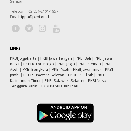
Selatan
Telepon: +62 851-2101-1957
Email:
ippa@pkbi.or.id
LINKS
PKBI Jogjakarta
|
PKBI Jawa Tengah
|
PKBI Bali
|
PKBI Jawa
Barat
|
PKBI Kulon Progo
|
PKBI Jogja
|
PKBI Sleman
|
PKBI
Aceh
|
PKBI Bengkulu
|
PKBI Aceh
|
PKBI Jawa Timur
|
PKBI
Jambi
|
PKBI Sumatera Selatan
|
PKBI DKI Klinik
|
PKBI
Kalimantan Timur
|
PKBI Sulawesi Selatan
|
PKBI Nusa
Tenggara Barat
|
PKBI Kepulauan Riau