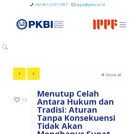
+62 851-2101-1957
ippa@pkbi.or.id
Show all
Menutup Celah
Antara Hukum dan
15
Tradisi: Aturan
Tanpa Konsekuensi
Tidak Akan
Menghapus Sunat