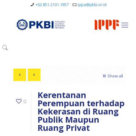
+62 851-2101-1957
ippa@pkbi.or.id
Show all
Kerentanan
Perempuan terhadap
0
Kekerasan di Ruang
Publik Maupun
Ruang Privat