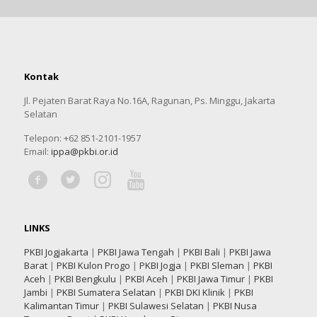
Kontak
Jl. Pejaten Barat Raya No.16A, Ragunan, Ps. Minggu, Jakarta
Selatan
Telepon: +62 851-2101-1957
Email:
ippa@pkbi.or.id
LINKS
PKBI Jogjakarta
|
PKBI Jawa Tengah
|
PKBI Bali
|
PKBI Jawa
Barat
|
PKBI Kulon Progo
|
PKBI Jogja
|
PKBI Sleman
|
PKBI
Aceh
|
PKBI Bengkulu
|
PKBI Aceh
|
PKBI Jawa Timur
|
PKBI
Jambi
|
PKBI Sumatera Selatan
|
PKBI DKI Klinik
|
PKBI
Kalimantan Timur
|
PKBI Sulawesi Selatan
|
PKBI Nusa