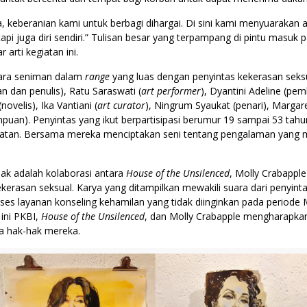
ya, keberanian kami untuk berbagi dihargai. Di sini kami menyuarakan
api juga diri sendiri.” Tulisan besar yang terpampang di pintu masuk
rti kegiatan ini.
para seniman dalam
range
yang luas dengan penyintas kekerasan seks
n dan penulis), Ratu Saraswati (
art performer
), Dyantini Adeline (pe
(novelis), Ika Vantiani (
art curator
), Ningrum Syaukat (penari), Margaret
uan). Penyintas yang ikut berpartisipasi berumur 19 sampai 53 tahun
latan. Bersama mereka menciptakan seni tentang pengalaman yang me
mak adalah kolaborasi antara
House of the Unsilenced
, Molly Crabappl
kerasan seksual. Karya yang ditampilkan mewakili suara dari penyint
layanan konseling kehamilan yang tidak diinginkan pada periode Mei 2
 ini PKBI,
House of the Unsilenced
, dan Molly Crabapple mengharapkan
ta hak-hak mereka.