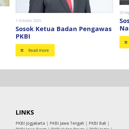
30 Se
So
1 October 2025
Na
Sosok Ketua Badan Pengawas
PKBI
Read more
LINKS
PKBI Jogjakarta
|
PKBI Jawa Tengah
|
PKBI Bali
|