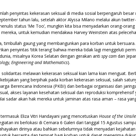
ah penyintas kekerasan seksual di media sosial berpengaruh besa
 September tahun lalu, setelah aktor Alyssa Milano melalui akun twit
 menulis status ‘Me Too’, mungkin kita bisa menyadarkan orang-oran
 mereka, untuk kemudian mendakwa Harvey Weinstein atas pelecehan
ra, timbullah gaung yang membangunkan para korban untuk bersuara. 
 penyintas ‘titik terang’ bahwa mereka tidak lagi menggeluti permas
unia, misalnya Korea Selatan dengan gerakan anti
spy cam
dan Jepan
nology, Engineering and Mathematics
).
n solidaritas melawan kekerasan seksual kian lama kian menguat. Be
bijakan yang berpihak pada korban kekerasan seksual, salah sat
rga Berencana Indonesia (PKBI) dan berbagai organisasi dan jaringan
al, akses layanan kesehatan seksual dan reproduksi komprehensif
ulai sadar akan hak mereka untuk jaminan atas rasa aman – rasa yan
termasuk Eliza Vitri Handayani yang mencetuskan
House of the Unsil
egiatan ini berlokasi di Cemara 6 Galeri dari tanggal 15 Agustus samp
hayakan dirinya atau bahkan sebelumnya tidak menyadari kejahatan 
ntuk bercerita dan tempat bagi korban untuk dapat menerima duku