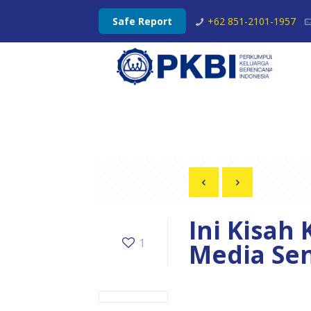
Safe Report
+62 851-2101-1957
Ini Kisah
1
Media Sen