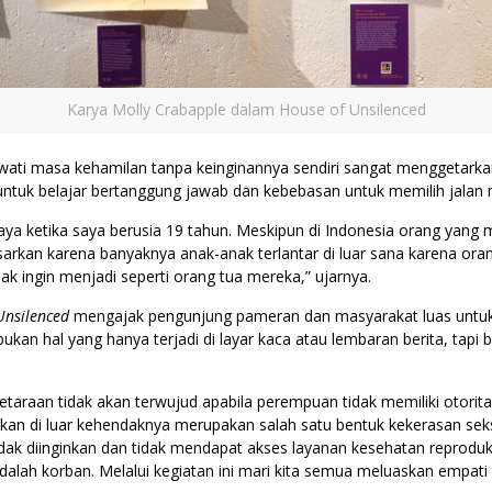
Karya Molly Crabapple dalam House of Unsilenced
ati masa kehamilan tanpa keinginannya sendiri sangat menggetarkan
tuk belajar bertanggung jawab dan kebebasan untuk memilih jalan
 saya ketika saya berusia 19 tahun. Meskipun di Indonesia orang yan
sarkan karena banyaknya anak-anak terlantar di luar sana karena oran
 ingin menjadi seperti orang tua mereka,” ujarnya.
Unsilenced
mengajak pengunjung pameran dan masyarakat luas untuk 
ukan hal yang hanya terjadi di layar kaca atau lembaran berita, tapi 
taraan tidak akan terwujud apabila perempuan tidak memiliki otorita
an di luar kehendaknya merupakan salah satu bentuk kekerasan se
k diinginkan dan tidak mendapat akses layanan kesehatan reproduks
 adalah korban. Melalui kegiatan ini mari kita semua meluaskan emp