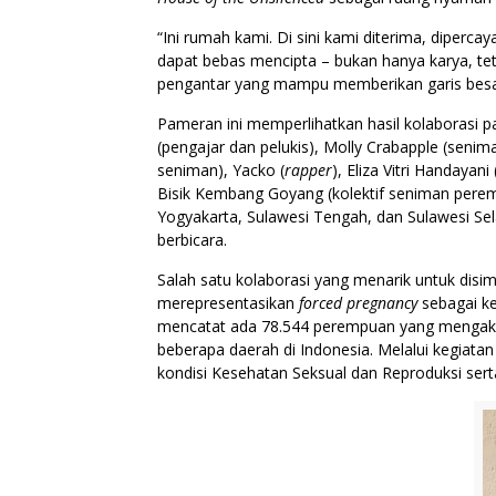
“Ini rumah kami. Di sini kami diterima, diperca
dapat bebas mencipta – bukan hanya karya, tet
pengantar yang mampu memberikan garis besar a
Pameran ini memperlihatkan hasil kolaborasi 
(pengajar dan pelukis), Molly Crabapple (senima
seniman), Yacko (
rapper
), Eliza Vitri Handayani 
Bisik Kembang Goyang (kolektif seniman peremp
Yogyakarta, Sulawesi Tengah, dan Sulawesi Se
berbicara.
Salah satu kolaborasi yang menarik untuk disi
merepresentasikan
forced pregnancy
sebagai ke
mencatat ada 78.544 perempuan yang mengakses 
beberapa daerah di Indonesia. Melalui kegiatan
kondisi Kesehatan Seksual dan Reproduksi ser