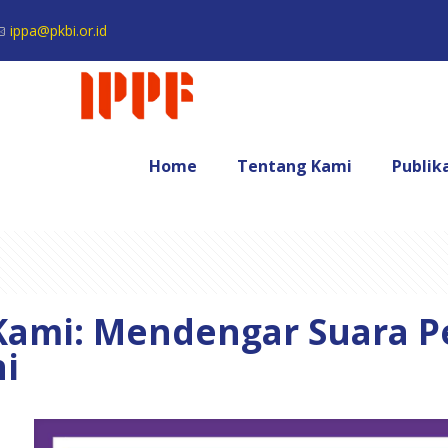
ippa@pkbi.or.id
Home
Tentang Kami
Publik
 Kami: Mendengar Suara P
i