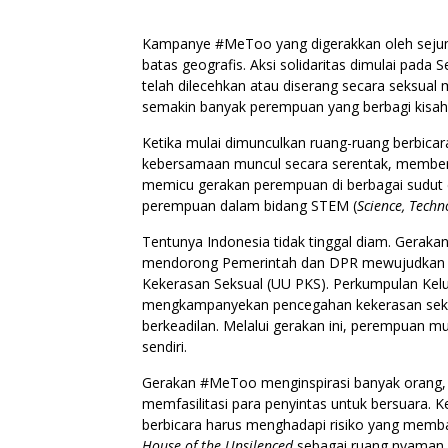
Kampanye #MeToo yang digerakkan oleh sejuml
batas geografis. Aksi solidaritas dimulai pada
telah dilecehkan atau diserang secara seksual
semakin banyak perempuan yang berbagi kisah
Ketika mulai dimunculkan ruang-ruang berbica
kebersamaan muncul secara serentak, memberikan
memicu gerakan perempuan di berbagai sudut d
perempuan dalam bidang STEM (
Science, Tech
Tentunya Indonesia tidak tinggal diam. Geraka
mendorong Pemerintah dan DPR mewujudkan ke
Kekerasan Seksual (UU PKS). Perkumpulan Kelua
mengkampanyekan pencegahan kekerasan seksu
berkeadilan. Melalui gerakan ini, perempuan m
sendiri.
Gerakan #MeToo menginspirasi banyak orang, 
memfasilitasi para penyintas untuk bersuara. K
berbicara harus menghadapi risiko yang memba
House of the Unsilenced
sebagai ruang nyaman u