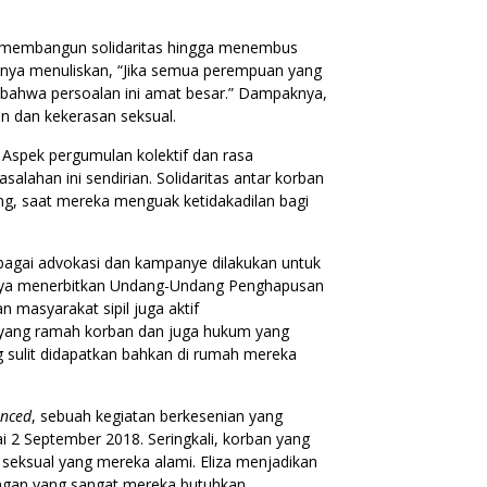
r membangun solidaritas hingga menembus
ter-nya menuliskan, “Jika semua perempuan yang
g bahwa persoalan ini amat besar.” Dampaknya,
 dan kekerasan seksual.
Aspek pergumulan kolektif dan rasa
alahan ini sendirian. Solidaritas antar korban
g, saat mereka menguak ketidakadilan bagi
rbagai advokasi dan kampanye dilakukan untuk
unya menerbitkan Undang-Undang Penghapusan
 masyarakat sipil juga aktif
 yang ramah korban dan juga hukum yang
g sulit didapatkan bahkan di rumah mereka
enced
, sebuah kegiatan berkesenian yang
ai 2 September 2018. Seringkali, korban yang
seksual yang mereka alami. Eliza menjadikan
ngan yang sangat mereka butuhkan.