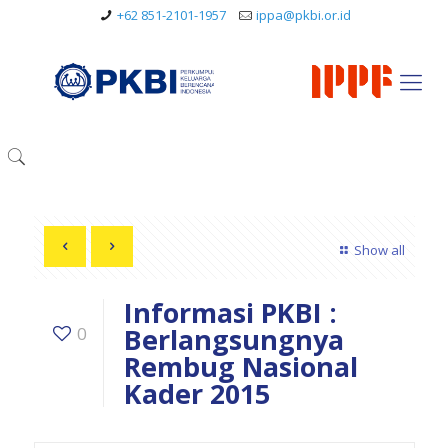
+62 851-2101-1957
ippa@pkbi.or.id
Show all
Informasi PKBI :
Berlangsungnya
0
Rembug Nasional
Kader 2015