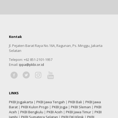
Kontak
Jl. Pejaten Barat Raya No.16A, Ragunan, Ps. Minggu, Jakarta
Selatan
Telepon: +62 851-2101-1957
Email:
ippa@pkbi.or.id
LINKS
PKBI Jogjakarta
|
PKBI Jawa Tengah
|
PKBI Bali
|
PKBI Jawa
Barat
|
PKBI Kulon Progo
|
PKBI Jogja
|
PKBI Sleman
|
PKBI
Aceh
|
PKBI Bengkulu
|
PKBI Aceh
|
PKBI Jawa Timur
|
PKBI
Jambi
|
PKBI Sumatera Selatan
|
PKBI DKI Klinik
|
PKBI