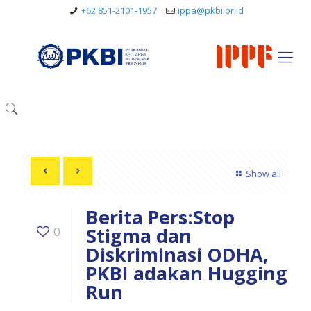
+62 851-2101-1957
ippa@pkbi.or.id
Show all
Berita Pers:Stop
Stigma dan
0
Diskriminasi ODHA,
PKBI adakan Hugging
Run