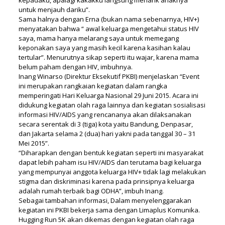
untuk menjauh dariku”.
Sama halnya dengan Erna (bukan nama sebenarnya, HIV+)
menyatakan bahwa “ awal keluarga mengetahui status HIV
saya, mama hanya melarang saya untuk memegang
keponakan saya yang masih kecil karena kasihan kalau
tertular”. Menurutnya sikap seperti itu wajar, karena mama
belum paham dengan HIV, imbuhnya.
Inang Winarso (Direktur Eksekutif PKBI) menjelaskan “Event
ini merupakan rangkaian kegiatan dalam rangka
memperingati Hari Keluarga Nasional 29 Juni 2015. Acara ini
didukung kegiatan olah raga lainnya dan kegiatan sosialisasi
informasi HIV/AIDS yang rencananya akan dilaksanakan
secara serentak di 3 (tiga) kota yaitu Bandung, Denpasar,
dan Jakarta selama 2 (dua) hari yakni pada tanggal 30 – 31
Mei 2015”.
“Diharapkan dengan bentuk kegiatan seperti ini masyarakat
dapat lebih paham isu HIV/AIDS dan terutama bagi keluarga
yang mempunyai anggota keluarga HIV+ tidak lagi melakukan
stigma dan diskriminasi karena pada prinsipnya keluarga
adalah rumah terbaik bagi ODHA”, imbuh Inang.
Sebagai tambahan informasi, Dalam menyelenggarakan
kegiatan ini PKBI bekerja sama dengan Limaplus Komunika.
Hugging Run 5K akan dikemas dengan kegiatan olah raga