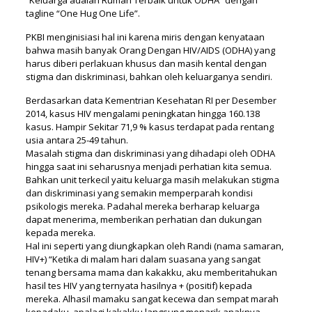
tagline “One Hug One Life”.
PKBI menginisiasi hal ini karena miris dengan kenyataan
bahwa masih banyak Orang Dengan HIV/AIDS (ODHA) yang
harus diberi perlakuan khusus dan masih kental dengan
stigma dan diskriminasi, bahkan oleh keluarganya sendiri.
Berdasarkan data Kementrian Kesehatan RI per Desember
2014, kasus HIV mengalami peningkatan hingga 160.138
kasus. Hampir Sekitar 71,9 % kasus terdapat pada rentang
usia antara 25-49 tahun.
Masalah stigma dan diskriminasi yang dihadapi oleh ODHA
hingga saat ini seharusnya menjadi perhatian kita semua.
Bahkan unit terkecil yaitu keluarga masih melakukan stigma
dan diskriminasi yang semakin memperparah kondisi
psikologis mereka. Padahal mereka berharap keluarga
dapat menerima, memberikan perhatian dan dukungan
kepada mereka.
Hal ini seperti yang diungkapkan oleh Randi (nama samaran,
HIV+) “Ketika di malam hari dalam suasana yang sangat
tenang bersama mama dan kakakku, aku memberitahukan
hasil tes HIV yang ternyata hasilnya + (positif) kepada
mereka. Alhasil mamaku sangat kecewa dan sempat marah
kepadaku, apalagi kakakku langsung menarik anaknya