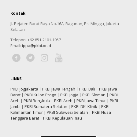
Kontak
Jl. Pejaten Barat Raya No.16A, Ragunan, Ps. Minggu, Jakarta
Selatan
Telepon: +62 851-2101-1957
Email:
ippa@pkbi.or.id
LINKS
PKBI Jogjakarta
|
PKBI Jawa Tengah
|
PKBI Bali
|
PKBI Jawa
Barat
|
PKBI Kulon Progo
|
PKBI Jogja
|
PKBI Sleman
|
PKBI
Aceh
|
PKBI Bengkulu
|
PKBI Aceh
|
PKBI Jawa Timur
|
PKBI
Jambi
|
PKBI Sumatera Selatan
|
PKBI DKI Klinik
|
PKBI
Kalimantan Timur
|
PKBI Sulawesi Selatan
|
PKBI Nusa
Tenggara Barat
|
PKBI Kepulauan Riau