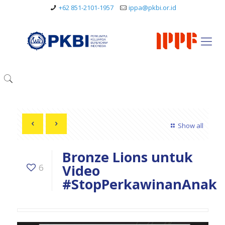
+62 851-2101-1957
ippa@pkbi.or.id
Show all
Bronze Lions untuk
Video
6
#StopPerkawinanAnak