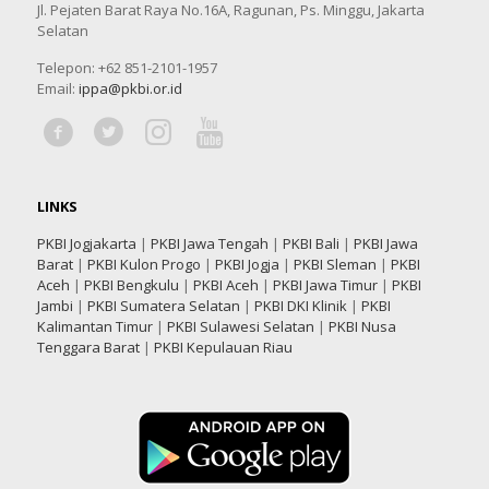
Jl. Pejaten Barat Raya No.16A, Ragunan, Ps. Minggu, Jakarta
Selatan
Telepon: +62 851-2101-1957
Email:
ippa@pkbi.or.id
LINKS
PKBI Jogjakarta
|
PKBI Jawa Tengah
|
PKBI Bali
|
PKBI Jawa
Barat
|
PKBI Kulon Progo
|
PKBI Jogja
|
PKBI Sleman
|
PKBI
Aceh
|
PKBI Bengkulu
|
PKBI Aceh
|
PKBI Jawa Timur
|
PKBI
Jambi
|
PKBI Sumatera Selatan
|
PKBI DKI Klinik
|
PKBI
Kalimantan Timur
|
PKBI Sulawesi Selatan
|
PKBI Nusa
Tenggara Barat
|
PKBI Kepulauan Riau