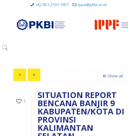
+62 851-2101-1957
ippa@pkbi.or.id
Show all
SITUATION REPORT
BENCANA BANJIR 9
1
KABUPATEN/KOTA DI
PROVINSI
KALIMANTAN
SELATAN