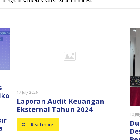
 penghapusan kekerasan seksual di Indonesia.
s
17 July 2026
iko
Laporan Audit Keuangan
Eksternal Tahun 2024
10 Ju
ir
Du
Read more
a
De
Pe