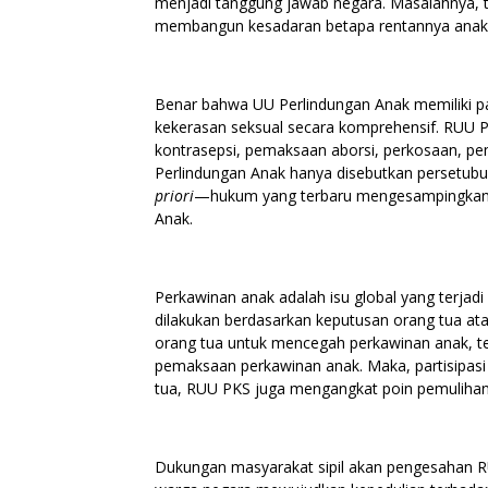
menjadi tanggung jawab negara. Masalahnya, ti
membangun kesadaran betapa rentannya anak s
Benar bahwa UU Perlindungan Anak memiliki pa
kekerasan seksual secara komprehensif. RUU PK
kontrasepsi, pemaksaan aborsi, perkosaan, pe
Perlindungan Anak hanya disebutkan persetubuh
priori
—hukum yang terbaru mengesampingkan 
Anak.
Perkawinan anak adalah isu global yang terjadi
dilakukan berdasarkan keputusan orang tua at
orang tua untuk mencegah perkawinan anak, te
pemaksaan perkawinan anak. Maka, partisipasi
tua, RUU PKS juga mengangkat poin pemulihan
Dukungan masyarakat sipil akan pengesahan R