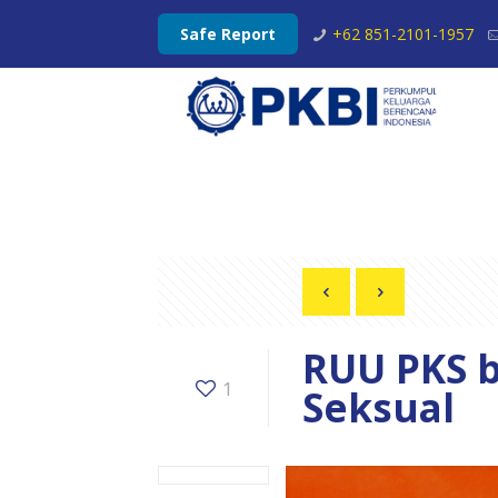
Safe Report
+62 851-2101-1957
RUU PKS b
1
Seksual