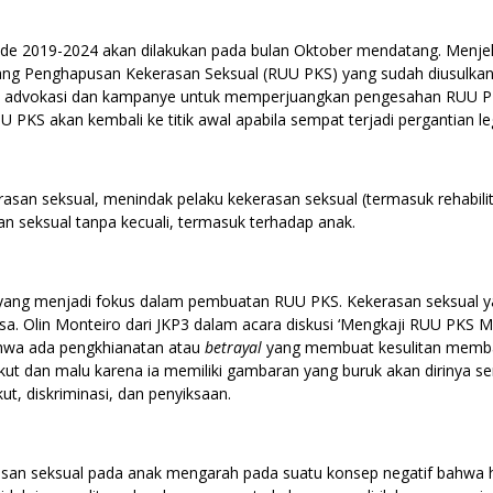
periode 2019-2024 akan dilakukan pada bulan Oktober mendatang. Menj
Penghapusan Kekerasan Seksual (RUU PKS) yang sudah diusulkan se
a advokasi dan kampanye untuk memperjuangkan pengesahan RUU PK
S akan kembali ke titik awal apabila sempat terjadi pergantian legi
asan seksual, menindak pelaku kekerasan seksual (termasuk rehabili
 seksual tanpa kecuali, termasuk terhadap anak.
 yang menjadi fokus dalam pembuatan RUU PKS. Kekerasan seksual 
sa. Olin Monteiro dari JKP3 dalam acara diskusi ‘Mengkaji RUU PKS 
bahwa ada pengkhianatan atau
betrayal
yang membuat kesulitan memba
a takut dan malu karena ia memiliki gambaran yang buruk akan dirinya s
t, diskriminasi, dan penyiksaan.
asan seksual pada anak mengarah pada suatu konsep negatif bahwa ha