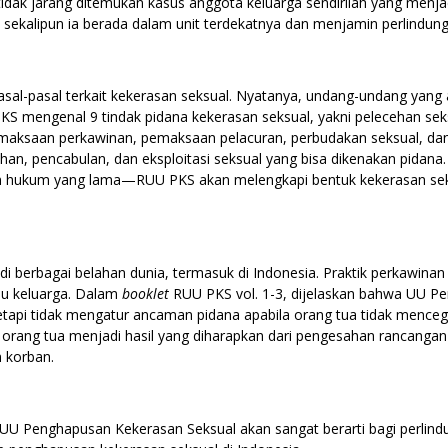
dak jarang ditemukan kasus anggota keluarga sendirilah yang menja
ekalipun ia berada dalam unit terdekatnya dan menjamin perlindun
sal-pasal terkait kekerasan seksual. Nyatanya, undang-undang yang
S mengenal 9 tindak pidana kekerasan seksual, yakni pelecehan seks
maksaan perkawinan, pemaksaan pelacuran, perbudakan seksual, dan
an, pencabulan, dan eksploitasi seksual yang bisa dikenakan pidana.
hukum yang lama—RUU PKS akan melengkapi bentuk kekerasan seksu
 di berbagai belahan dunia, termasuk di Indonesia. Praktik perkawina
au keluarga. Dalam
booklet
RUU PKS vol. 1-3, dijelaskan bahwa UU P
tapi tidak mengatur ancaman pidana apabila orang tua tidak menceg
 orang tua menjadi hasil yang diharapkan dari pengesahan rancangan
 korban.
UU Penghapusan Kekerasan Seksual akan sangat berarti bagi perlind