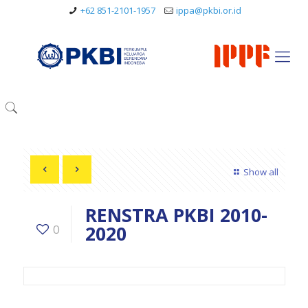
+62 851-2101-1957
ippa@pkbi.or.id
Show all
RENSTRA PKBI 2010-
2020
0