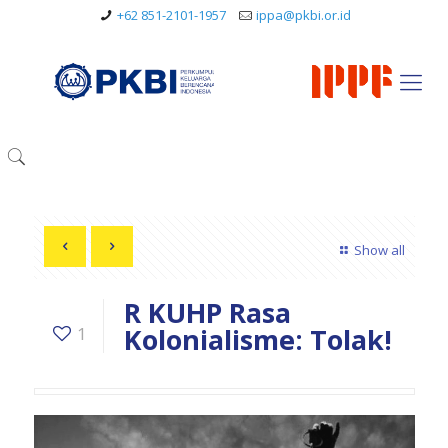
+62 851-2101-1957
ippa@pkbi.or.id
Show all
R KUHP Rasa
Kolonialisme: Tolak!
1