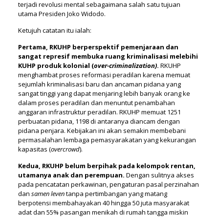
terjadi revolusi mental sebagaimana salah satu tujuan
utama Presiden Joko Widodo.
Ketujuh catatan itu ialah:
Pertama, RKUHP berperspektif pemenjaraan dan
sangat represif membuka ruang kriminalisasi melebihi
KUHP produk kolonial (
over-criminalization)
.
RKUHP
menghambat proses reformasi peradilan karena memuat
sejumlah kriminalisasi baru dan ancaman pidana yang
sangat tinggi yang dapat menjaring lebih banyak orang ke
dalam proses peradilan dan menuntut penambahan
anggaran infrastruktur peradilan. RKUHP memuat 1251
perbuatan pidana, 1198 di antaranya diancam dengan
pidana penjara. Kebijakan ini akan semakin membebani
permasalahan lembaga pemasyarakatan yang kekurangan
kapasitas (
overcrowd
).
Kedua, RKUHP belum berpihak pada kelompok rentan,
utamanya anak dan perempuan.
Dengan sulitnya akses
pada pencatatan perkawinan, pengaturan pasal perzinahan
dan
samen leven
tanpa pertimbangan yang matang
berpotensi membahayakan 40 hingga 50 juta masyarakat
adat dan 55% pasangan menikah di rumah tangga miskin