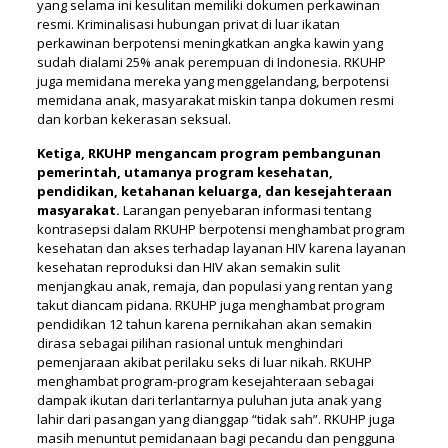
yang selama ini kesulitan memiliki dokumen perkawinan
resmi. Kriminalisasi hubungan privat di luar ikatan
perkawinan berpotensi meningkatkan angka kawin yang
sudah dialami 25% anak perempuan di Indonesia. RKUHP
juga memidana mereka yang menggelandang, berpotensi
memidana anak, masyarakat miskin tanpa dokumen resmi
dan korban kekerasan seksual.
Ketiga, RKUHP mengancam program pembangunan
pemerintah, utamanya program kesehatan,
pendidikan, ketahanan keluarga, dan kesejahteraan
masyarakat.
Larangan penyebaran informasi tentang
kontrasepsi dalam RKUHP berpotensi menghambat program
kesehatan dan akses terhadap layanan HIV karena layanan
kesehatan reproduksi dan HIV akan semakin sulit
menjangkau anak, remaja, dan populasi yang rentan yang
takut diancam pidana. RKUHP juga menghambat program
pendidikan 12 tahun karena pernikahan akan semakin
dirasa sebagai pilihan rasional untuk menghindari
pemenjaraan akibat perilaku seks di luar nikah. RKUHP
menghambat program-program kesejahteraan sebagai
dampak ikutan dari terlantarnya puluhan juta anak yang
lahir dari pasangan yang dianggap “tidak sah”. RKUHP juga
masih menuntut pemidanaan bagi pecandu dan pengguna