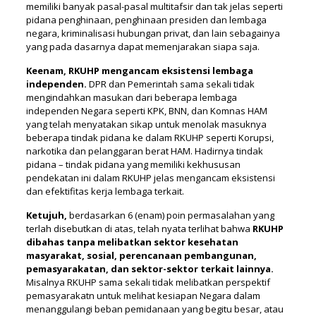
memiliki banyak pasal-pasal multitafsir dan tak jelas seperti
pidana penghinaan, penghinaan presiden dan lembaga
negara, kriminalisasi hubungan privat, dan lain sebagainya
yang pada dasarnya dapat memenjarakan siapa saja.
Keenam,
RKUHP mengancam eksistensi lembaga
independen.
DPR dan Pemerintah sama sekali tidak
mengindahkan masukan dari beberapa lembaga
independen Negara seperti KPK, BNN, dan Komnas HAM
yang telah menyatakan sikap untuk menolak masuknya
beberapa tindak pidana ke dalam RKUHP seperti Korupsi,
narkotika dan pelanggaran berat HAM. Hadirnya tindak
pidana – tindak pidana yang memiliki kekhususan
pendekatan ini dalam RKUHP jelas mengancam eksistensi
dan efektifitas kerja lembaga terkait.
Ketujuh,
berdasarkan 6 (enam) poin permasalahan yang
terlah disebutkan di atas, telah nyata terlihat bahwa
RKUHP
dibahas tanpa melibatkan sektor kesehatan
masyarakat, sosial, perencanaan pembangunan,
pemasyarakatan, dan sektor-sektor terkait lainnya.
Misalnya RKUHP sama sekali tidak melibatkan perspektif
pemasyarakatn untuk melihat kesiapan Negara dalam
menanggulangi beban pemidanaan yang begitu besar, atau