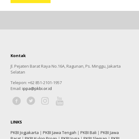
Kontak
Jl. Pejaten Barat Raya No.16A, Ragunan, Ps. Minggu, Jakarta
Selatan
Telepon: +62 851-2101-1957
Email:
ippa@pkbi.or.id
LINKS
PKBI Jogjakarta
|
PKBI Jawa Tengah
|
PKBI Bali
|
PKBI Jawa
Barat
|
PKBI Kulon Progo
|
PKBI Jogja
|
PKBI Sleman
|
PKBI