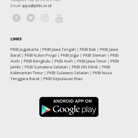
Email:
ippa@pkbi.or.id
LINKS
PKBI Jogjakarta
|
PKBI Jawa Tengah
|
PKBI Bali
|
PKBI Jawa
Barat
|
PKBI Kulon Progo
|
PKBI Jogja
|
PKBI Sleman
|
PKBI
Aceh
|
PKBI Bengkulu
|
PKBI Aceh
|
PKBI Jawa Timur
|
PKBI
Jambi
|
PKBI Sumatera Selatan
|
PKBI DKI Klinik
|
PKBI
Kalimantan Timur
|
PKBI Sulawesi Selatan
|
PKBI Nusa
Tenggara Barat
|
PKBI Kepulauan Riau