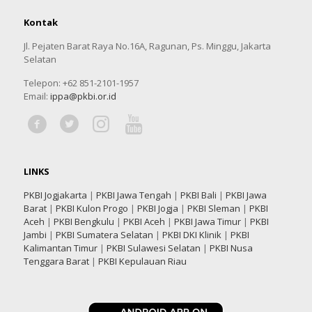
Kontak
Jl. Pejaten Barat Raya No.16A, Ragunan, Ps. Minggu, Jakarta
Selatan
Telepon: +62 851-2101-1957
Email:
ippa@pkbi.or.id
LINKS
PKBI Jogjakarta
|
PKBI Jawa Tengah
|
PKBI Bali
|
PKBI Jawa
Barat
|
PKBI Kulon Progo
|
PKBI Jogja
|
PKBI Sleman
|
PKBI
Aceh
|
PKBI Bengkulu
|
PKBI Aceh
|
PKBI Jawa Timur
|
PKBI
Jambi
|
PKBI Sumatera Selatan
|
PKBI DKI Klinik
|
PKBI
Kalimantan Timur
|
PKBI Sulawesi Selatan
|
PKBI Nusa
Tenggara Barat
|
PKBI Kepulauan Riau