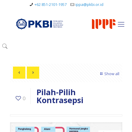
+62 851-2101-1957
ippa@pkbi.or.id
Show all
Pilah-Pilih
Kontrasepsi
0