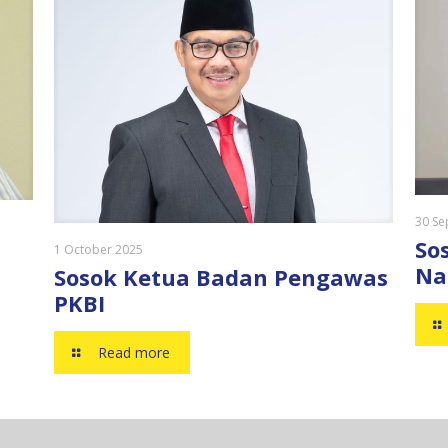
30 Se
So
1 October 2025
Na
Sosok Ketua Badan Pengawas
PKBI
Read more