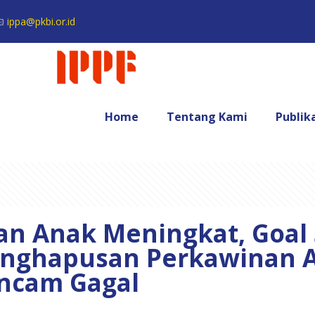
ippa@pkbi.or.id
Home
Tentang Kami
Publik
n Anak Meningkat, Goal 
enghapusan Perkawinan A
ancam Gagal