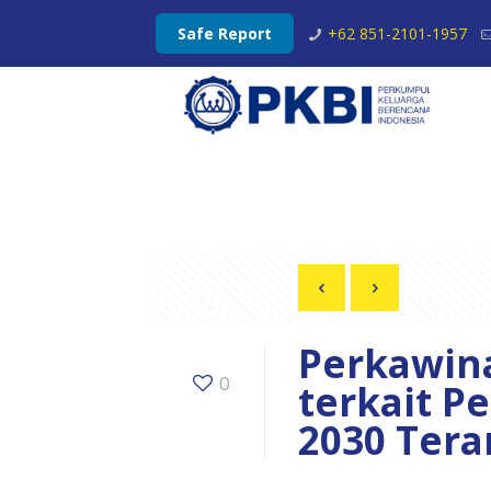
Safe Report
+62 851-2101-1957
Perkawina
0
terkait P
2030 Ter