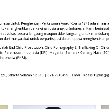
onesia Untuk Penghentian Perkawinan Anak (Koalisi 18+) adalah inisiatif
uk menghentikan perkawinan usia anak di Indonesia. Kami berinisiat
n advokasi secara langsung maupun tidak langsung untuk mendukun
 dari masyarakat untuk berpartisipasi dalam upaya menghentikan pe
alah End Child Prostitution, Child Pornography & Trafficking Of Chil
 Koalisi Perempuan Indonesia (KPI), Magenta, Semarak Cerlang Nusa 
ndonesia (PKBI).
inggu, Jakarta Selatan 12 510 | 021-7945455 | Email : Koalisi18plus@g