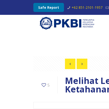
Safe Report
+62 851-2101-1957
Melihat L
5
Ketahana