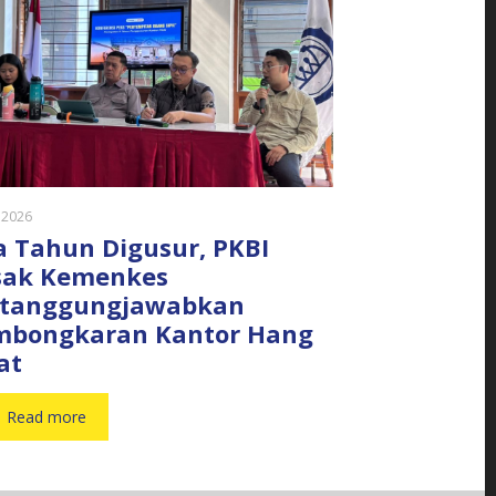
y 2026
 Tahun Digusur, PKBI
sak Kemenkes
rtanggungjawabkan
mbongkaran Kantor Hang
at
Read more