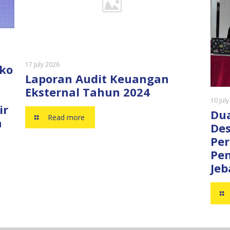
s
17 July 2026
iko
Laporan Audit Keuangan
Eksternal Tahun 2024
10 Jul
ir
Dua
Read more
a
De
Pe
Pe
Jeb