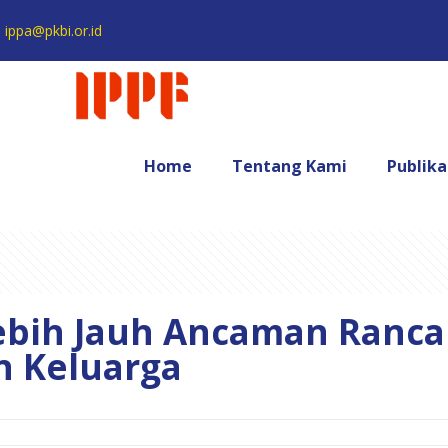
ippa@pkbi.or.id
Home
Tentang Kami
Publika
ebih Jauh Ancaman Ranc
n Keluarga