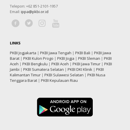
Telepon: +62 851-2101-1957
Email:
ippa@pkbi.or.id
LINKS
PKBI Jogjakarta
|
PKBI Jawa Tengah
|
PKBI Bali
|
PKBI Jawa
Barat
|
PKBI Kulon Progo
|
PKBI Jogja
|
PKBI Sleman
|
PKBI
Aceh
|
PKBI Bengkulu
|
PKBI Aceh
|
PKBI Jawa Timur
|
PKBI
Jambi
|
PKBI Sumatera Selatan
|
PKBI DKI Klinik
|
PKBI
Kalimantan Timur
|
PKBI Sulawesi Selatan
|
PKBI Nusa
Tenggara Barat
|
PKBI Kepulauan Riau