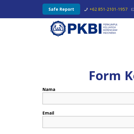
Safe Report
+62 851-2101-1957
Form K
Nama
Email