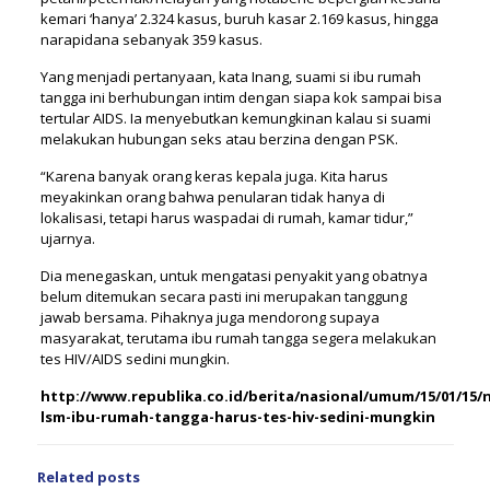
kemari ‘hanya’ 2.324 kasus, buruh kasar 2.169 kasus, hingga
narapidana sebanyak 359 kasus.
Yang menjadi pertanyaan, kata Inang, suami si ibu rumah
tangga ini berhubungan intim dengan siapa kok sampai bisa
tertular AIDS. Ia menyebutkan kemungkinan kalau si suami
melakukan hubungan seks atau berzina dengan PSK.
“Karena banyak orang keras kepala juga. Kita harus
meyakinkan orang bahwa penularan tidak hanya di
lokalisasi, tetapi harus waspadai di rumah, kamar tidur,”
ujarnya.
Dia menegaskan, untuk mengatasi penyakit yang obatnya
belum ditemukan secara pasti ini merupakan tanggung
jawab bersama. Pihaknya juga mendorong supaya
masyarakat, terutama ibu rumah tangga segera melakukan
tes HIV/AIDS sedini mungkin.
http://www.republika.co.id/berita/nasional/umum/15/01/15/n
lsm-ibu-rumah-tangga-harus-tes-hiv-sedini-mungkin
Related posts