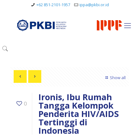
+62 851-2101-1957
ippa@pkbi.or.id
Show all
Ironis, Ibu Rumah
Tangga Kelompok
0
Penderita HIV/AIDS
Tertinggi di
Indonesia