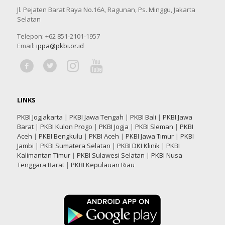
Jl. Pejaten Barat Raya No.16A, Ragunan, Ps. Minggu, Jakarta
Selatan
Telepon: +62 851-2101-1957
Email:
ippa@pkbi.or.id
LINKS
PKBI Jogjakarta
|
PKBI Jawa Tengah
|
PKBI Bali
|
PKBI Jawa
Barat
|
PKBI Kulon Progo
|
PKBI Jogja
|
PKBI Sleman
|
PKBI
Aceh
|
PKBI Bengkulu
|
PKBI Aceh
|
PKBI Jawa Timur
|
PKBI
Jambi
|
PKBI Sumatera Selatan
|
PKBI DKI Klinik
|
PKBI
Kalimantan Timur
|
PKBI Sulawesi Selatan
|
PKBI Nusa
Tenggara Barat
|
PKBI Kepulauan Riau