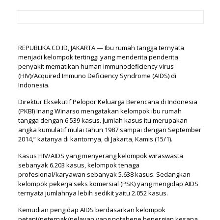
REPUBLIKA.CO.ID, JAKARTA — Ibu rumah tangga ternyata
menjadi kelompok tertinggi yang menderita penderita
penyakit mematikan human immunodeficiency virus
(HIV)/Acquired Immuno Deficiency Syndrome (AIDS) di
Indonesia.
Direktur Eksekutif Pelopor Keluarga Berencana di Indonesia
(PKBI) Inang Winarso mengatakan kelompok ibu rumah
tangga dengan 6.539 kasus. Jumlah kasus itu merupakan
angka kumulatif mulai tahun 1987 sampai dengan September
2014,” katanya di kantornya, di Jakarta, Kamis (15/1).
Kasus HIV/AIDS yang menyerang kelompok wiraswasta
sebanyak 6.203 kasus, kelompok tenaga
profesional/karyawan sebanyak 5.638 kasus. Sedangkan
kelompok pekerja seks komersial (PSK) yang mengidap AIDS
ternyata jumlahnya lebih sedikit yaitu 2.052 kasus.
Kemudian pengidap AIDS berdasarkan kelompok
petani/peternak/nelayan yang notabene bepergian kesana