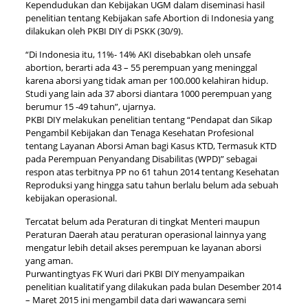
Kependudukan dan Kebijakan UGM dalam diseminasi hasil
penelitian tentang Kebijakan safe Abortion di Indonesia yang
dilakukan oleh PKBI DIY di PSKK (30/9).
“Di Indonesia itu, 11%- 14% AKI disebabkan oleh unsafe
abortion, berarti ada 43 – 55 perempuan yang meninggal
karena aborsi yang tidak aman per 100.000 kelahiran hidup.
Studi yang lain ada 37 aborsi diantara 1000 perempuan yang
berumur 15 -49 tahun”, ujarnya.
PKBI DIY melakukan penelitian tentang “Pendapat dan Sikap
Pengambil Kebijakan dan Tenaga Kesehatan Profesional
tentang Layanan Aborsi Aman bagi Kasus KTD, Termasuk KTD
pada Perempuan Penyandang Disabilitas (WPD)” sebagai
respon atas terbitnya PP no 61 tahun 2014 tentang Kesehatan
Reproduksi yang hingga satu tahun berlalu belum ada sebuah
kebijakan operasional.
Tercatat belum ada Peraturan di tingkat Menteri maupun
Peraturan Daerah atau peraturan operasional lainnya yang
mengatur lebih detail akses perempuan ke layanan aborsi
yang aman.
Purwantingtyas FK Wuri dari PKBI DIY menyampaikan
penelitian kualitatif yang dilakukan pada bulan Desember 2014
– Maret 2015 ini mengambil data dari wawancara semi