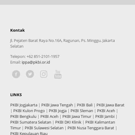
Kontak
Jl. Pejaten Barat Raya No.16A, Ragunan, Ps. Minggu, Jakarta
Selatan
Telepon: +62 851-2101-1957
Email:
ippa@pkbi.or.id
LINKS
PKBI Jogjakarta
|
PKBI Jawa Tengah
|
PKBI Bali
|
PKBI Jawa Barat
|
PKBI Kulon Progo
|
PKBI Jogja
|
PKBI Sleman
|
PKBI Aceh
|
PKBI Bengkulu
|
PKBI Aceh
|
PKBI Jawa Timur
|
PKBI Jambi
|
PKBI Sumatera Selatan
|
PKBI DKI Klinik
|
PKBI Kalimantan
Timur
|
PKBI Sulawesi Selatan
|
PKBI Nusa Tenggara Barat
|
PKBI Kepulauan Riau