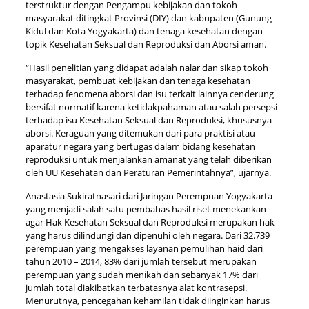
terstruktur dengan Pengampu kebijakan dan tokoh
masyarakat ditingkat Provinsi (DIY) dan kabupaten (Gunung
Kidul dan Kota Yogyakarta) dan tenaga kesehatan dengan
topik Kesehatan Seksual dan Reproduksi dan Aborsi aman.
“Hasil penelitian yang didapat adalah nalar dan sikap tokoh
masyarakat, pembuat kebijakan dan tenaga kesehatan
terhadap fenomena aborsi dan isu terkait lainnya cenderung
bersifat normatif karena ketidakpahaman atau salah persepsi
terhadap isu Kesehatan Seksual dan Reproduksi, khususnya
aborsi. Keraguan yang ditemukan dari para praktisi atau
aparatur negara yang bertugas dalam bidang kesehatan
reproduksi untuk menjalankan amanat yang telah diberikan
oleh UU Kesehatan dan Peraturan Pemerintahnya”, ujarnya.
Anastasia Sukiratnasari dari Jaringan Perempuan Yogyakarta
yang menjadi salah satu pembahas hasil riset menekankan
agar Hak Kesehatan Seksual dan Reproduksi merupakan hak
yang harus dilindungi dan dipenuhi oleh negara. Dari 32.739
perempuan yang mengakses layanan pemulihan haid dari
tahun 2010 – 2014, 83% dari jumlah tersebut merupakan
perempuan yang sudah menikah dan sebanyak 17% dari
jumlah total diakibatkan terbatasnya alat kontrasepsi.
Menurutnya, pencegahan kehamilan tidak diinginkan harus