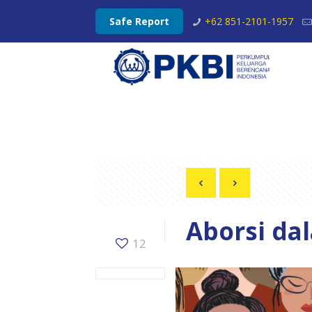
Safe Report
+62 851-2101-1957
Aborsi da
12