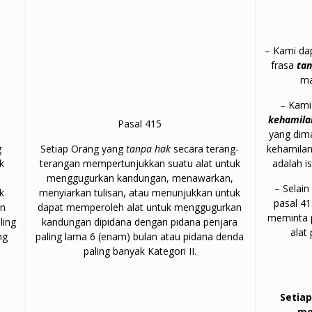
– Kami da
frasa
ta
ma
– Kami
kehamil
Pasal 415
yang dim
g
Setiap Orang yang
tanpa hak
secara terang-
kehamilan 
k
terangan mempertunjukkan suatu alat untuk
adalah i
menggugurkan kandungan, menawarkan,
– Selain
k
menyiarkan tulisan, atau menunjukkan untuk
pasal 4
an
dapat memperoleh alat untuk menggugurkan
meminta 
ling
kandungan dipidana dengan pidana penjara
alat
ng
paling lama 6 (enam) bulan atau pidana denda
paling banyak Kategori II.
Setia
me