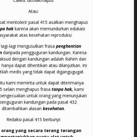
Called: ditolak/hapus
Atau:
pat mentolerir pasal 415 asalkan menghapus
npa hak
karena akan memundurkan edukasi
syarakat atas kesehatan reproduksi.
 lagi-lagi mengusulkan frasa
penghentian
an
daripada pengguguran kandungan. Karena
aksud dengan kandungan adalah Rahim dan
hanya dapat dihentikan atau dilanjutkan. Ini
stilah medis yang tidak dapat digangugugat.
 itu kami meminta untuk dapat diterimanya
15 selain menghapus frasa
tanpa hak,
kami
pengecualian untuk orang yang menunjukan
 penguguran kandungan pada pasal 432
ditambahkan alasan
kesehatan
.
Redaksi pasal 415 berbunyi:
p orang yang secara terang terangan
mpertunjukkan suatu alat untuk