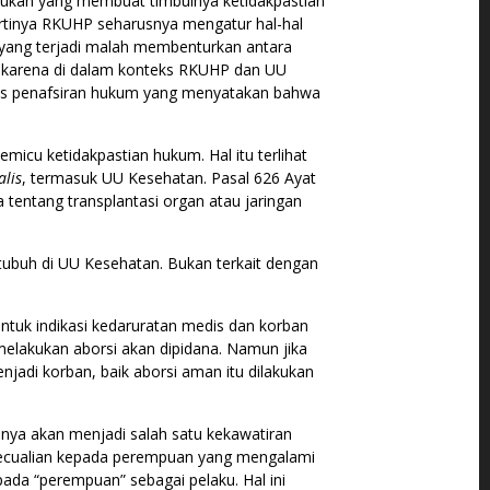
ujukan yang membuat timbulnya ketidakpastian
Artinya RKUHP seharusnya mengatur hal-hal
, yang terjadi malah membenturkan antara
 karena di dalam konteks RKUHP dan UU
as penafsiran hukum yang menyatakan bahwa
icu ketidakpastian hukum. Hal itu terlihat
alis
, termasuk UU Kesehatan. Pasal 626 Ayat
a tentang transplantasi organ atau jaringan
 tubuh di UU Kesehatan. Bukan terkait dengan
ntuk indikasi kedaruratan medis dan korban
melakukan aborsi akan dipidana. Namun jika
adi korban, baik aborsi aman itu dilakukan
nya akan menjadi salah satu kekawatiran
ecualian kepada perempuan yang mengalami
ada “perempuan” sebagai pelaku. Hal ini