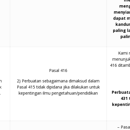
meng
menyiar
dapat 
kandun
paling 
pali
Kami 
menunjuk
416 ditam
Pasal 416
m
2) Perbuatan sebagaimana dimaksud dalam
k
Pasal 415 tidak dipidana jika dilakukan untuk
Perbuat
n
.
kepentingan ilmu pengetahuan/pendidikan
431 
kepenti
– Pasa