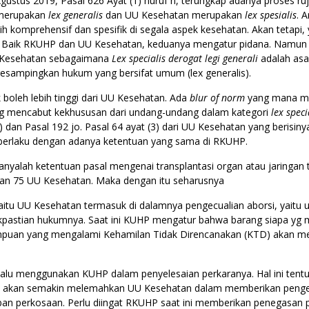
ustus 2019, Pasal 626 Ayat (1) huruf n, terungkap adanya proses r
 merupakan
lex generalis
dan UU Kesehatan merupakan
lex spesialis
. 
 komprehensif dan spesifik di segala aspek kesehatan. Akan tetapi
. Baik RKUHP dan UU Kesehatan, keduanya mengatur pidana. Namun
U Kesehatan sebagaimana
Lex specialis derogat legi generali
adalah as
gesampingkan hukum yang bersifat umum (lex generalis).
boleh lebih tinggi dari UU Kesehatan. Ada
blur of norm
yang mana mem
ng mencabut kekhususan dari undang-undang dalam kategori
lex speci
 dan Pasal 192 jo. Pasal 64 ayat (3) dari UU Kesehatan yang berisiny
k berlaku dengan adanya ketentuan yang sama di RKUHP.
 hanyalah ketentuan pasal mengenai transplantasi organ atau jaringan
dan 75 UU Kesehatan. Maka dengan itu seharusnya
aitu UU Kesehatan termasuk di dalamnya pengecualian aborsi, yaitu u
dakpastian hukumnya. Saat ini KUHP mengatur bahwa barang siapa yg 
empuan yang mengalami Kehamilan Tidak Direncanakan (KTD) akan menj
alu menggunakan KUHP dalam penyelesaian perkaranya. Hal ini tentu
kan akan semakin melemahkan UU Kesehatan dalam memberikan peng
ban perkosaan. Perlu diingat RKUHP saat ini memberikan penegasan p