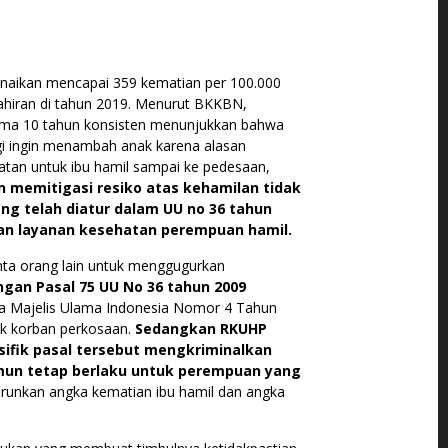
enaikan mencapai 359 kematian per 100.000
ahiran di tahun 2019. Menurut BKKBN,
lama 10 tahun konsisten menunjukkan bahwa
gi ingin menambah anak karena alasan
tan untuk ibu hamil sampai ke pedesaan,
memitigasi resiko atas kehamilan tidak
g telah diatur dalam UU no 36 tahun
dan layanan kesehatan perempuan hamil.
a orang lain untuk menggugurkan
gan Pasal 75 UU No 36 tahun 2009
wa Majelis Ulama Indonesia Nomor 4 Tahun
uk korban perkosaan.
Sedangkan RKUHP
ifik pasal tersebut mengkriminalkan
mun tetap berlaku untuk perempuan yang
runkan angka kematian ibu hamil dan angka