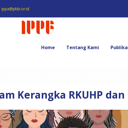
ippa@pkbi.or.id
Home
Tentang Kami
Publika
lam Kerangka RKUHP dan