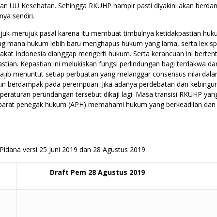
an UU Kesehatan. Sehingga RKUHP hampir pasti diyakini akan berd
ya sendiri.
al rujuk-merujuk pasal karena itu membuat timbulnya ketidakpastian h
yang mana hukum lebih baru menghapus hukum yang lama, serta lex speci
t Indonesia dianggap mengerti hukum. Serta kerancuan ini berten
epastian. Kepastian ini melukiskan fungsi perlindungan bagi terdakwa 
ib menuntut setiap perbuatan yang melanggar consensus nilai dalam
gkin berdampak pada perempuan. Jika adanya perdebatan dan kebing
 peraturan perundangan tersebut dikaji lagi. Masa transisi RKUHP y
uk aparat penegak hukum (APH) memahami hukum yang berkeadilan 
dana versi 25 Juni 2019 dan 28 Agustus 2019
Draft Pem 28 Agustus 2019