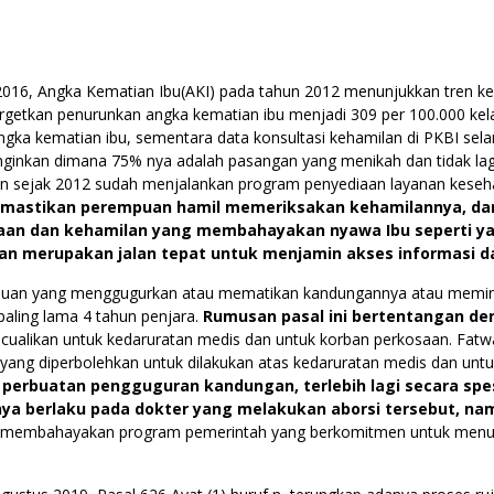
 2016, Angka Kematian Ibu(AKI) pada tahun 2012 menunjukkan tren k
rgetkan penurunkan angka kematian ibu menjadi 309 per 100.000 kel
gka kematian ibu, sementara data konsultasi kehamilan di PKBI se
inginkan dimana 75% nya adalah pasangan yang menikah dan tidak la
 sejak 2012 sudah menjalankan program penyediaan layanan keseha
mastikan perempuan hamil memeriksakan kehamilannya, dan 
aan dan kehamilan yang membahayakan nyawa Ibu seperti yan
ukan merupakan jalan tepat untuk menjamin akses informasi 
uan yang menggugurkan atau mematikan kandungannya atau memint
aling lama 4 tahun penjara.
Rumusan pasal ini bertentangan den
ecualikan untuk kedaruratan medis dan untuk korban perkosaan. Fat
 yang diperbolehkan untuk dilakukan atas kedaruratan medis dan unt
erbuatan pengguguran kandungan, terlebih lagi secara spes
ya berlaku pada dokter yang melakukan aborsi tersebut, na
 akan membahayakan program pemerintah yang berkomitmen untuk menu