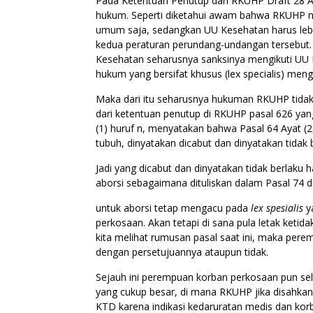
Pada Ketentuan Penutup dari RKUHP Draft 28 Ag
hukum. Seperti diketahui awam bahwa RKUHP
umum saja, sedangkan UU Kesehatan harus lebih
kedua peraturan perundang-undangan tersebut
Kesehatan seharusnya sanksinya mengikuti U
hukum yang bersifat khusus (lex specialis) men
Maka dari itu seharusnya hukuman RKUHP tidak 
dari ketentuan penutup di RKUHP pasal 626 ya
(1) huruf n, menyatakan bahwa Pasal 64 Ayat (2)
tubuh, dinyatakan dicabut dan dinyatakan tida
Jadi yang dicabut dan dinyatakan tidak berlaku
aborsi sebagaimana dituliskan dalam Pasal 74 
untuk aborsi tetap mengacu pada
lex spesialis
y
perkosaan. Akan tetapi di sana pula letak keti
kita melihat rumusan pasal saat ini, maka per
dengan persetujuannya ataupun tidak.
Sejauh ini perempuan korban perkosaan pun sel
yang cukup besar, di mana RKUHP jika disah
KTD karena indikasi kedaruratan medis dan kor