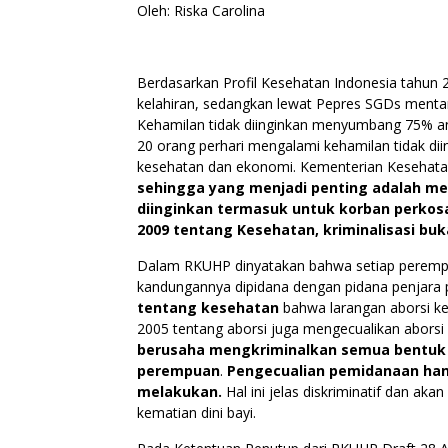
Oleh: Riska Carolina
Berdasarkan Profil Kesehatan Indonesia tahun
kelahiran, sedangkan lewat Pepres SGDs menta
Kehamilan tidak diinginkan menyumbang 75% an
20 orang perhari mengalami kehamilan tidak di
kesehatan dan ekonomi. Kementerian Kesehatan
sehingga yang menjadi penting adalah me
diinginkan termasuk untuk korban perkos
2009 tentang Kesehatan, kriminalisasi b
Dalam RKUHP dinyatakan bahwa setiap peremp
kandungannya dipidana dengan pidana penjara p
tentang kesehatan
bahwa larangan aborsi k
2005 tentang aborsi juga mengecualikan aborsi
berusaha mengkriminalkan semua bentuk p
perempuan
.
Pengecualian pemidanaan han
melakukan.
Hal ini jelas diskriminatif dan
kematian dini bayi.